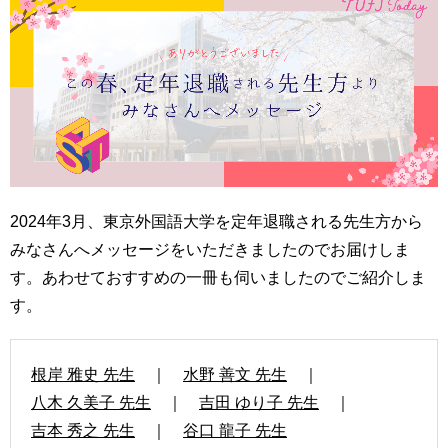
育
者
の
方
研
究
卒
業
社
生
会
の
連
方
携
2024年3月、東京外国語大学を定年退職される先生方から
一
入
みなさんへメッセージをいただきましたのでお届けしま
般・
試
地
す。あわせておすすめの一冊も伺いましたのでご紹介しま
情
域
報
す。
の
方
寄
附
根岸 雅史 先生
｜
水野 善文 先生
｜
教
を
八木 久美子 先生
｜
吉田 ゆり子 先生
｜
職
す
員
吉本 秀之 先生
｜
谷口 龍子 先生
る
専