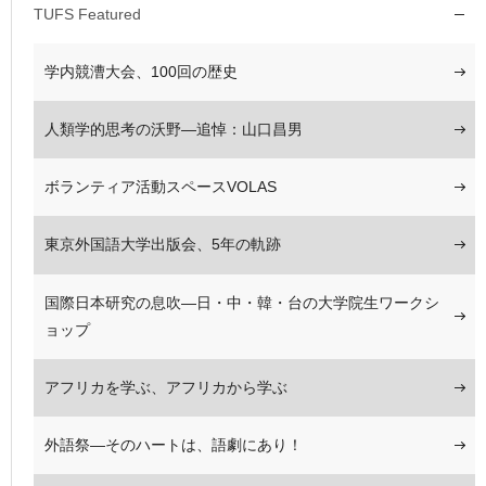
TUFS Featured
学内競漕大会、100回の歴史
人類学的思考の沃野―追悼：山口昌男
ボランティア活動スペースVOLAS
東京外国語大学出版会、5年の軌跡
国際日本研究の息吹―日・中・韓・台の大学院生ワークシ
ョップ
アフリカを学ぶ、アフリカから学ぶ
外語祭―そのハートは、語劇にあり！