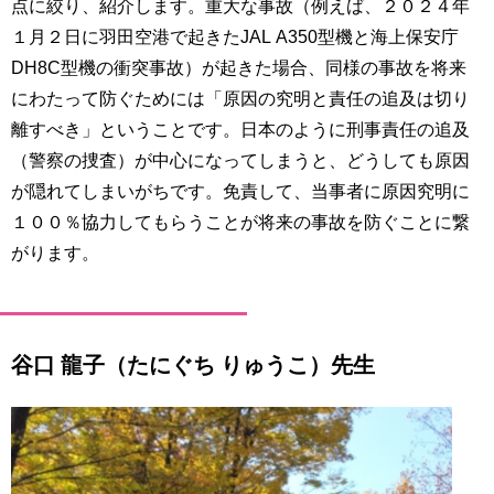
点に絞り、紹介します。重大な事故（例えば、２０２４年
１月２日に羽田空港で起きたJAL A350型機と海上保安庁
DH8C型機の衝突事故）が起きた場合、同様の事故を将来
にわたって防ぐためには「原因の究明と責任の追及は切り
離すべき」ということです。日本のように刑事責任の追及
（警察の捜査）が中心になってしまうと、どうしても原因
が隠れてしまいがちです。免責して、当事者に原因究明に
１００％協力してもらうことが将来の事故を防ぐことに繋
がります。
谷口 龍子（たにぐち りゅうこ）先生