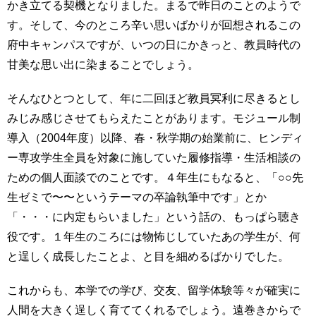
かき立てる契機となりました。まるで昨日のことのようで
す。そして、今のところ辛い思いばかりが回想されるこの
府中キャンパスですが、いつの日にかきっと、教員時代の
甘美な思い出に染まることでしょう。
そんなひとつとして、年に二回ほど教員冥利に尽きるとし
みじみ感じさせてもらえたことがあります。モジュール制
導入（2004年度）以降、春・秋学期の始業前に、ヒンディ
ー専攻学生全員を対象に施していた履修指導・生活相談の
ための個人面談でのことです。４年生にもなると、「○○先
生ゼミで〜〜というテーマの卒論執筆中です」とか
「・・・に内定もらいました」という話の、もっぱら聴き
役です。１年生のころには物怖じしていたあの学生が、何
と逞しく成長したことよ、と目を細めるばかりでした。
これからも、本学での学び、交友、留学体験等々が確実に
人間を大きく逞しく育ててくれるでしょう。遠巻きからで