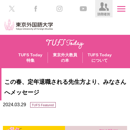
HOME
受
験
TUFS Today
東京外大教員
TUFS Today
生
大
特集
の本
について
の
学
方
案
内
この春、定年退職される先生方より、みなさん
在
学
学
へメッセージ
生
部・
の
大
2024.03.29
TUFS Featured
方
学
院
／
保
教
護