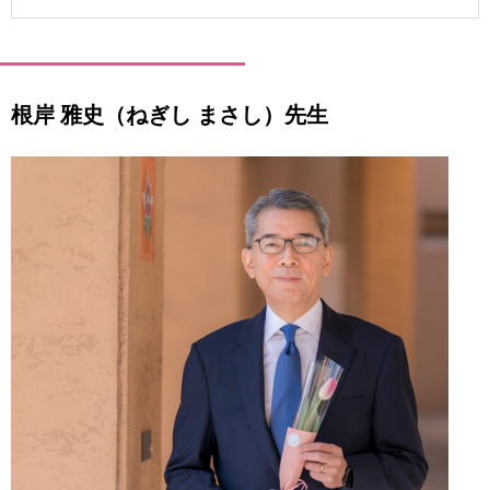
用
お
問
い
合
根岸 雅史（ねぎし まさし）先生
わ
せ
交
通
ア
ク
セ
ス
サ
イ
ト
マ
ッ
プ