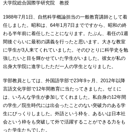
大学院総合国際学研究院 教授
1988年7月1日、自然科学概論担当の一般教育講師として着
任しました。昭和は、64年1月7日までですから、昭和の終
わる半年前に着任したことになります。たぶん、着任の1週
間後ぐらいに最初の講義を行ったと思います。大きな教室
に学生が3人来てくれていました。そのひとりに科学史を勉
強したいと目を輝かせていた学生がいました。彼女が私の
出身大学院に進学したただ一人の学生となりました。
学部教員としては、外国語学部で23年9ヶ月、2012年以降
言語文化学部で12年間教育に当たってきました。ゼミに
は、いろんな学生が参加してくれました。私自身の12年間
の学生／院生時代には出会ったことのない突破力のある学
生にびっくりしました。外語という枠を、あるいは日本社
会という枠をも突破して外で活躍することができる力をも
った学生たちでした。