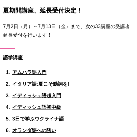
育
者
夏期間講座、延長受付決定！
の
方
研
究
7月2日（月）～7月13日（金）まで、次の33講座の受講者
卒
延長受付を行います！
業
社
生
会
の
連
方
語学講座
携
一
アムハラ語入門
入
般・
試
イタリア語:夏こそ動詞を!
地
情
域
報
イディッシュ語超入門
の
方
寄
イディッシュ語初中級
附
教
3日で学ぶウクライナ語
を
職
す
オランダ語への誘い
員
る
専