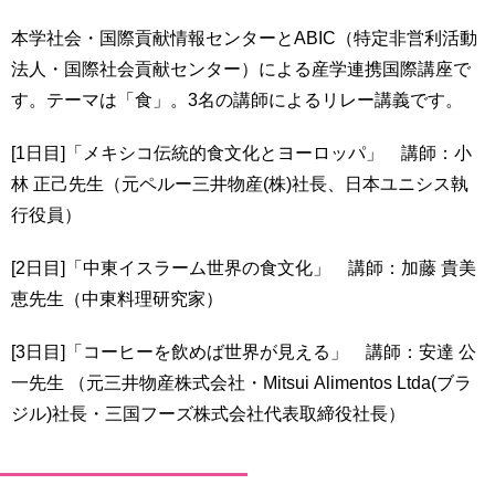
本学社会・国際貢献情報センターとABIC（特定非営利活動
法人・国際社会貢献センター）による産学連携国際講座で
す。テーマは「食」。3名の講師によるリレー講義です。
[1日目]「メキシコ伝統的食文化とヨーロッパ」 講師：小
林 正己先生（元ペルー三井物産(株)社長、日本ユニシス執
行役員）
[2日目]「中東イスラーム世界の食文化」 講師：加藤 貴美
恵先生（中東料理研究家）
[3日目]「コーヒーを飲めば世界が見える」 講師：安達 公
一先生 （元三井物産株式会社・Mitsui Alimentos Ltda(ブラ
ジル)社長・三国フーズ株式会社代表取締役社長）