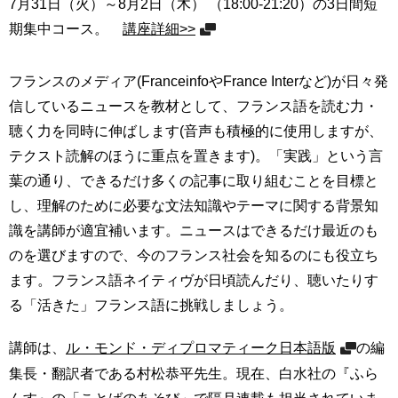
7月31日（火）～8月2日（木） （18:00-21:20）の3日間短
期集中コース。
講座詳細>>
フランスのメディア(FranceinfoやFrance Interなど)が日々発
信しているニュースを教材として、フランス語を読む力・
聴く力を同時に伸ばします(音声も積極的に使用しますが、
テクスト読解のほうに重点を置きます)。「実践」という言
葉の通り、できるだけ多くの記事に取り組むことを目標と
し、理解のために必要な文法知識やテーマに関する背景知
識を講師が適宜補います。ニュースはできるだけ最近のも
のを選びますので、今のフランス社会を知るのにも役立ち
ます。フランス語ネイティヴが日頃読んだり、聴いたりす
る「活きた」フランス語に挑戦しましょう。
講師は、
ル・モンド・ディプロマティーク日本語版
の編
集長・翻訳者である村松恭平先生。現在、白水社の『ふら
んす』の「ことばのあそび」で隔月連載も担当されていま