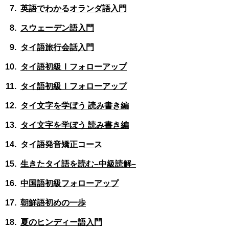
英語でわかるオランダ語入門
用
お
問
スウェーデン語入門
い
タイ語旅行会話入門
合
わ
タイ語初級Ⅰフォローアップ
せ
タイ語初級Ⅰフォローアップ
交
通
タイ文字を学ぼう 読み書き編
ア
タイ文字を学ぼう 読み書き編
ク
セ
タイ語発音矯正コース
ス
生きたタイ語を読む–中級読解–
サ
イ
中国語初級フォローアップ
ト
朝鮮語初めの一歩
マ
ッ
夏のヒンディー語入門
プ