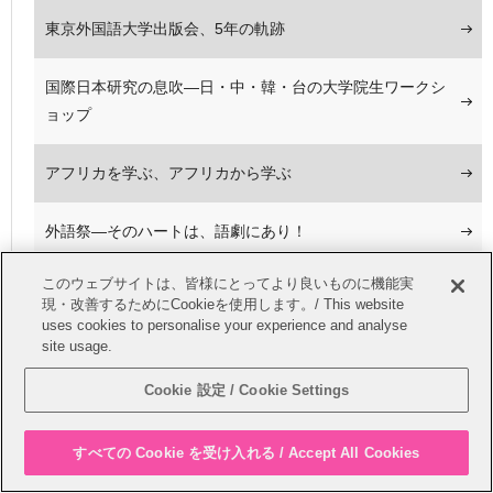
東京外国語大学出版会、5年の軌跡
国際日本研究の息吹―日・中・韓・台の大学院生ワークシ
ョップ
アフリカを学ぶ、アフリカから学ぶ
外語祭―そのハートは、語劇にあり！
このウェブサイトは、皆様にとってより良いものに機能実
2013年の東京外国語大学を振り返る
現・改善するためにCookieを使用します。/ This website
uses cookies to personalise your experience and analyse
site usage.
東京外大の「英語」
Cookie 設定 / Cookie Settings
アジアを学び、世界を繋ぐ
すべての Cookie を受け入れる / Accept All Cookies
私たちにできること・・・ 外大東北復興支援隊