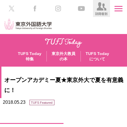
HOME
受
験
TUFS Today
東京外大教員
TUFS Today
生
大
特集
の本
について
の
学
方
案
内
オープンアカデミー夏★東京外大で夏を有意義
在
学
学
に！
生
部・
の
大
2018.05.23
TUFS Featured
方
学
院
／
保
教
護