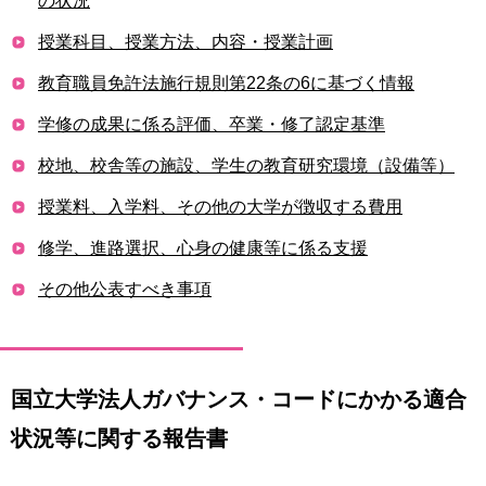
の状況
用
お
授業科目、授業方法、内容・授業計画
問
い
教育職員免許法施行規則第22条の6に基づく情報
合
学修の成果に係る評価、卒業・修了認定基準
わ
せ
校地、校舎等の施設、学生の教育研究環境（設備等）
交
授業料、入学料、その他の大学が徴収する費用
通
ア
修学、進路選択、心身の健康等に係る支援
ク
その他公表すべき事項
セ
ス
サ
イ
国立大学法人ガバナンス・コードにかかる適合
ト
マ
状況等に関する報告書
ッ
プ