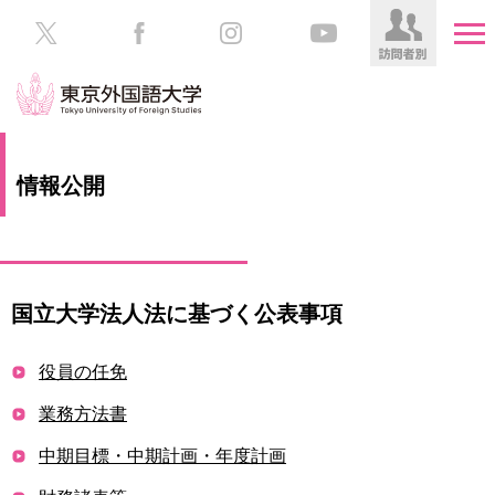
HOME
受
情報公開
験
生
大
の
学
方
案
内
国立大学法人法に基づく公表事項
在
学
学
生
部・
役員の任免
の
大
方
業務方法書
学
院
中期目標・中期計画・年度計画
／
保
教
護