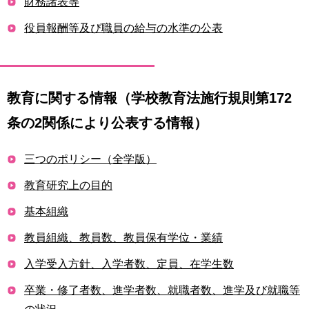
財務諸表等
育
者
の
役員報酬等及び職員の給与の水準の公表
方
研
究
卒
業
社
教育に関する情報（学校教育法施行規則第172
生
会
の
連
条の2関係により公表する情報）
方
携
三つのポリシー（全学版）
一
入
般・
試
教育研究上の目的
地
情
域
報
基本組織
の
方
教員組織、教員数、教員保有学位・業績
寄
附
入学受入方針、入学者数、定員、在学生数
教
を
職
す
卒業・修了者数、進学者数、就職者数、進学及び就職等
員
る
専