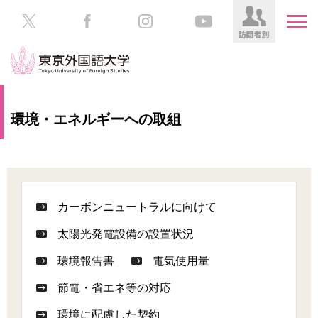
HOME
受
環境・エネルギーへの取組
験
生
大
の
学
方
案
内
在
カーボンニュートラルに向けて
学
学
太陽光発電設備の設置状況
生
部・
の
大
環境報告書
電気使用量
方
学
院
節電・省エネ等の対応
／
保
教
護
環境に配慮した契約