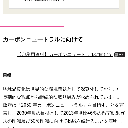
育
者
の
方
研
究
卒
業
社
カーボンニュートラルに向けて
生
会
の
連
方
【印刷用資料】カーボンニュートラルに向けて
携
一
入
般・
試
目標
地
情
域
報
地球温暖化は世界的な環境問題として深刻化しており、中
の
方
長期的な観点から継続的な取り組みが求められています。
寄
政府は「2050 年カーボンニュートラル」を目指すことを宣
附
教
を
言し、2030年度の目標として2013年度比46％の温室効果ガ
職
す
スの削減及び50％削減に向けて挑戦を続けることを表明し
員
る
専