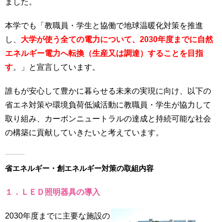
ました。
用
お
本学でも「教職員・学生と協働で地球温暖化対策を推進
問
い
し、
大学が使う全ての電力について、2030年度までに自然
合
エネルギー電力へ転換（生産又は調達）することを目指
わ
す
。」と宣言しています。
せ
誰もが安心して豊かに暮らせる未来の実現に向け、以下の
交
通
省エネ対策や環境負荷低減活動に教職員・学生が協力して
ア
取り組み、カーボンニュートラルの達成と持続可能な社会
ク
の構築に貢献していきたいと考えています。
セ
ス
サ
省エネルギー・創エネルギー対策の取組内容
イ
ト
１．ＬＥＤ照明器具の導入
マ
ッ
2030年度までに主要な施設の
プ