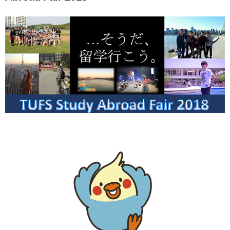
用
お
問
い
合
わ
せ
交
通
ア
ク
セ
ス
サ
イ
ト
マ
ッ
プ