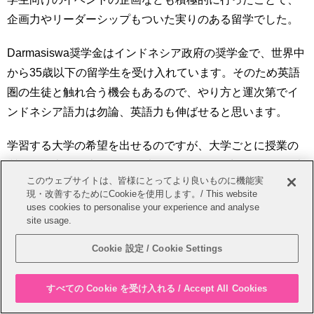
企画力やリーダーシップもついた実りのある留学でした。
Darmasiswa奨学金はインドネシア政府の奨学金で、世界中
から35歳以下の留学生を受け入れています。そのため英語
圏の生徒と触れ合う機会もあるので、やり方と運次第でイ
ンドネシア語力は勿論、英語力も伸ばせると思います。
学習する大学の希望を出せるのですが、大学ごとに授業の
質と量が大きく違うので、以前Darmasiswa生としてその大
このウェブサイトは、皆様にとってより良いものに機能実
学で学習した人の情報をしっかりと見聞きして大学の希望
現・改善するためにCookieを使用します。/ This website
を出して下さい。私は運が良く、Darmasiswa参加学生によ
uses cookies to personalise your experience and analyse
site usage.
る評価が良い、最優秀大学の１つに選ばれた大学でしたの
で、環境に恵まれていました。私の大学ではインドネシア
Cookie 設定 / Cookie Settings
語の授業の他に、2学期目からバンドン地域の伝統舞踊と、
バティック（ろうけつ染め）の授業が行われました。また
すべての Cookie を受け入れる / Accept All Cookies
留学生向けのイベントも多く開催されました。