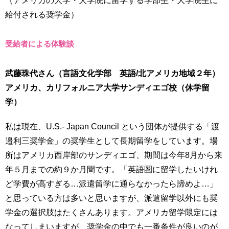
給付される奨学金）
受給者による体験談
武藤珠代さん（言語文化学部 英語/北アメリカ地域２年）
アメリカ、カリフォルニア大学サンディエゴ校（休学留
学）
私は現在、U.S.- Japan Council という団体が提供する「渡
邉利三奨学金」の奨学生として長期留学をしています。場
所はアメリカ西岸部のサンディエゴ、期間は今年8月から来
年５月までの約９か月間です。「英語圏に留学したいけれ
ど学費が高すぎる…派遣留学に通らなかったら諦めよ…」
と思っている方は多いと思いますが、派遣留学以外にも奨
学金の選択肢はたくさんあります。アメリカ留学限定には
なってしまいますが、奨学金の中でも一番条件が良いのが