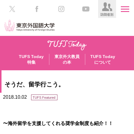
HOME
受
験
TUFS Today
東京外大教員
TUFS Today
生
大
特集
の本
について
の
学
方
案
内
そうだ、留学行こう。
在
学
学
2018.10.02
TUFS Featured
生
部・
の
大
方
学
院
〜海外留学を支援してくれる奨学金制度も紹介！！
／
保
教
護