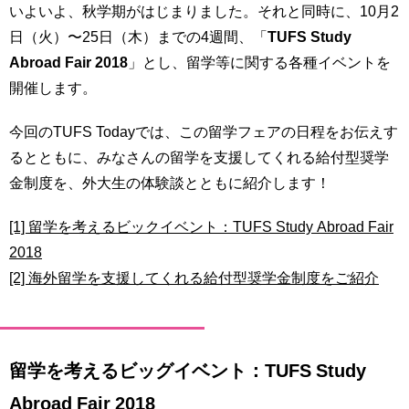
いよいよ、秋学期がはじまりました。それと同時に、10月2
育
者
の
日（火）〜25日（木）までの4週間、「
TUFS Study
方
研
Abroad Fair 2018
」とし、留学等に関する各種イベントを
究
開催します。
卒
業
社
今回のTUFS Todayでは、この留学フェアの日程をお伝えす
生
会
の
連
るとともに、みなさんの留学を支援してくれる給付型奨学
方
携
金制度を、外大生の体験談とともに紹介します！
一
入
[1] 留学を考えるビックイベント：TUFS Study Abroad Fair
般・
試
地
2018
情
域
報
[2] 海外留学を支援してくれる給付型奨学金制度をご紹介
の
方
寄
附
教
を
留学を考えるビッグイベント：TUFS Study
職
す
員
る
Abroad Fair 2018
専