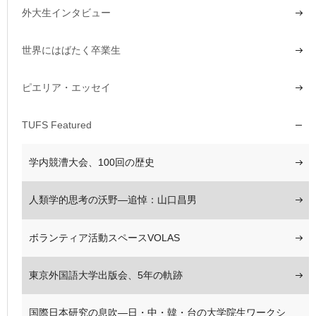
外大生インタビュー
世界にはばたく卒業生
ピエリア・エッセイ
TUFS Featured
学内競漕大会、100回の歴史
人類学的思考の沃野―追悼：山口昌男
ボランティア活動スペースVOLAS
東京外国語大学出版会、5年の軌跡
国際日本研究の息吹―日・中・韓・台の大学院生ワークシ