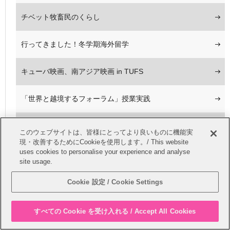
チベット牧畜民のくらし
行ってきました！冬学期海外留学
キューバ映画、南アジア映画 in TUFS
「世界と越境するフォーラム」授業実践
国際シンポジウム：プレザンス・アフリケーヌ研究
このウェブサイトは、皆様にとってより良いものに機能実
現・改善するためにCookieを使用します。/ This website
uses cookies to personalise your experience and analyse
夏学期が来た！
site usage.
3つの世界展開力強化事業
Cookie 設定 / Cookie Settings
The Three ‘Inter-University Exchange Projects’ at TUFS
すべての Cookie を受け入れる / Accept All Cookies