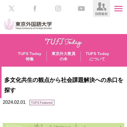
HOME
受
験
TUFS Today
東京外大教員
TUFS Today
生
大
特集
の本
について
の
学
方
案
内
多文化共生の観点から社会課題解決への糸口を
在
学
学
探す
生
部・
の
大
2024.02.01
TUFS Featured
方
学
院
／
保
教
護