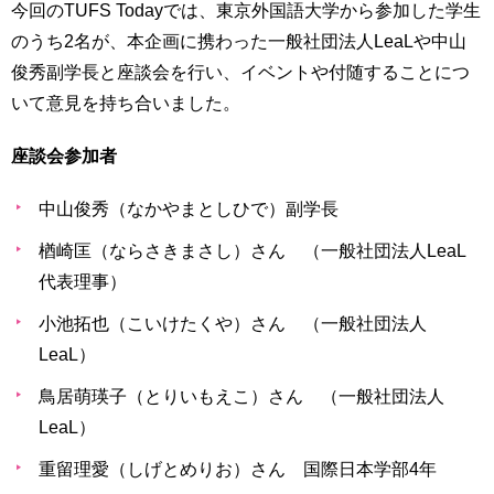
今回のTUFS Todayでは、東京外国語大学から参加した学生
用
お
のうち2名が、本企画に携わった一般社団法人LeaLや中山
問
俊秀副学長と座談会を行い、イベントや付随することにつ
い
いて意見を持ち合いました。
合
わ
せ
座談会参加者
交
中山俊秀（なかやまとしひで）副学長
通
ア
楢崎匡（ならさきまさし）さん （一般社団法人LeaL
ク
代表理事）
セ
ス
小池拓也（こいけたくや）さん （一般社団法人
LeaL）
サ
イ
鳥居萌瑛子（とりいもえこ）さん （一般社団法人
ト
LeaL）
マ
ッ
重留理愛（しげとめりお）さん 国際日本学部4年
プ