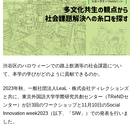
育
者
の
方
研
究
卒
業
社
生
会
の
連
方
携
渋谷区のハロウィーンでの路上飲酒等の社会課題につい
一
入
て、本学の学びがどのように貢献できるのか。
般・
試
地
情
域
2023年秋、一般社団法人LeaL・株式会社ディレクションズ
報
の
と共に、東京外国語大学学際研究共創センター（TReNDセ
方
寄
ンター）が計3回のワークショップと11月10日のSocial
附
Innovation week2023（以下、「SIW」）での発表を行いま
教
を
職
した。
す
員
る
専