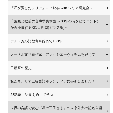
「私が愛したシリア」～上映会 with シリア研究会～
千葉勉と戦前の音声学実験室 ～80年の時を経てロンドン
から帰還するX線口腔図(ガラス板)～
ポルトガル語教育を始めて100年！
ノーベル文学賞作家・アレクシエーヴィチ氏を迎えて
日新寮の歴史
私たち、リオ五輪言語ボランティアに参加しました！
28語劇―語劇を通して学ぶ
世界の言語で読む『星の王子さま』〜東京外大の記述言語