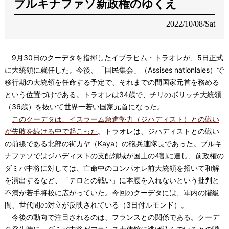
ブルキナファソ新政権のゆくえ
2022/10/08/Sat
9月30日のクーデタを指揮したイブラヒム・トラオレが、5日正式
に大統領に就任した。今後、「国民集会」（Assises nationlales）で
移行期の大統領を任命する予定で、それまでの間国家元首を務める
という位置づけである。トラオレは34歳で、チリのボリッチ大統領
（36歳）を抜いて世界一若い国家元首になった。
このクーデタは、イスラーム急進勢力（ジハディスト）との戦い
が失敗を続ける中で起こった
。トラオレは、ジハディストとの戦い
の前線である北部の街カヤ（Kaya）の砲兵連隊長であった。ブルキ
ナファソではジハディストの支配領域が国土の4割に達し、前政権の
ダミバ中将に対しては、亡命中のコンパオレ前大統領を招いて和解
を演出するなど、「テロとの戦い」に本腰を入れないという批判と
不満が若手将校に広がっていた。今回のクーデタには、軍内の階級
間、世代間の対立が反映されている（3日付ルモンド）。
今後の動向で注目されるのは、フランスとの関係である。クーデ