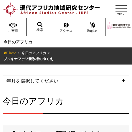
t
o
g
g
検索
ご寄附
アクセス
English
l
今日のアフリカ
e
n
Home
今日のアフリカ
a
ブルキナファソ新政権のゆくえ
v
i
g
a
t
今日のアフリカ
i
o
n