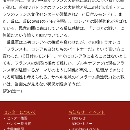
タ発生時に、ダミバ中将がフランス大使館に逃げ込んでいるとの噂
が流れ、首都ワガドゥグのフランス大使館と第二の都市ボボ・デュ
ラソのフランス文化センターが襲撃された（1日付ルモンド）。ま
た、反仏、反Ecowasのデモが頻発し、ロシアとの関係強化が叫ばれ
ている。民衆の間に表出している反仏感情は、「テロとの戦い」に
無策だという憤りと結びついている。
反乱軍は当初ロシアへの接近を窺わせたが、その後トラオレは
「フランスも、ロシアも自分たちのパートナーだ」という言い方に
変わった（3日付ルモンド）。すぐにロシア側に走ることはないとし
ても、フランスの対応は極めて難しい。ブルキナファソは現在フラ
ンス軍が駐留するが、マリのように関係が悪化し、駐留ができなく
なる可能性も考えられる。サヘル地域のイスラーム急進勢力との戦
いは、当面先が見えない状況が続きそうだ。
(武内進一）
センターについて
お知らせ・イベント
センター概要
お知らせ
センター長挨拶
ASCセミナー
大学組織図
その他のイベント