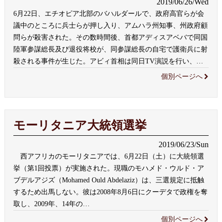
2019/06/26/Wed
6月22日、エチオピア北部のバハルダールで、政府高官らが会
議中のところに兵士らが押し入り、アムハラ州知事、州政府顧
問らが殺害された。その数時間後、首都アディスアベバで同国
陸軍参謀総長及び退役将校が、同参謀総長の自宅で護衛兵に射
殺される事件が生じた。アビィ首相は同日TV演説を行い、
…
個別ページへ
モーリタニア大統領選挙
2019/06/23/Sun
西アフリカのモーリタニアでは、6月22日（土）に大統領選
挙（第1回投票）が実施された。現職のモハメド・ウルド・ア
ブデルアジズ（Mohamed Ould Abdelaziz）は、三選規定に抵触
するため出馬しない。彼は2008年8月6日にクーデタで政権を奪
取し、2009年、14年の
…
個別ページへ