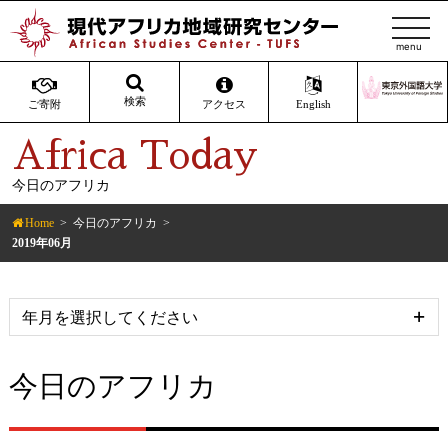
t
o
g
g
検索
ご寄附
アクセス
English
l
Africa Today
e
n
今日のアフリカ
a
v
Home
今日のアフリカ
i
2019年06月
g
a
t
i
o
今日のアフリカ
n