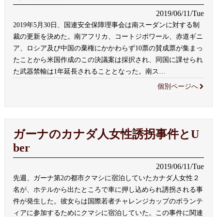
2019/06/11/Tue
2019年5月30日、国連安全保障理事会は南スーダンに対する制
裁の更新を決めた。南アフリカ、コートジボワール、赤道ギニ
ア、ロシア及び中国の棄権にかかわらず10票の賛成票が集まっ
たことから米国作成のこの決議案は採択され、同国に課せられ
た武器禁輸は1年延長されることとなった。南ス
…
個別ページへ
ガーナのカナダ人女性誘拐事件とU
ber
2019/06/11/Tue
先週、ガーナ第2の都市クマシに宿泊していたカナダ人女性２
名が、ホテルから出たところで車に押し込められ誘拐される事
件が発生した。彼女らは国際若者チャレンジカップのボランテ
ィアに参加するためにクマシに宿泊していた。この事件に関連