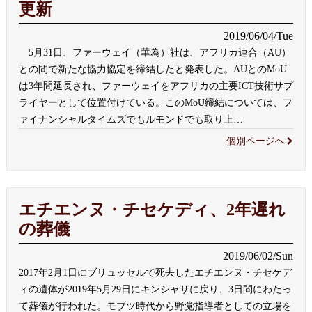
更新
2019/06/04/Tue
5月31日、ファーウェイ（華為）社は、アフリカ連合（AU）
との間で新たな協力協定を締結したと発表した。AUとのMoU
は3年間延長され、ファーウェイをアフリカの主要ICT技術サプ
ライヤーとして位置付けている。このMoU締結については、フ
ァイナンシャルタイムズでもルモンドでも取り上
…
個別ページへ
エチエンヌ・チセケディ、2年遅れ
の葬儀
2019/06/02/Sun
2017年2月1日にブリュッセルで死去したエチエンヌ・チセケデ
ィの遺体が2019年5月29日にキンシャサに戻り、3日間にわたっ
て葬儀が行われた。モブツ時代から野党指導者としての立場を