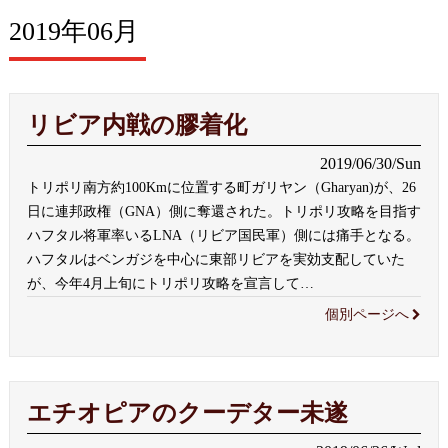
2019年06月
リビア内戦の膠着化
2019/06/30/Sun
トリポリ南方約100Kmに位置する町ガリヤン（Gharyan)が、26
日に連邦政権（GNA）側に奪還された。トリポリ攻略を目指す
ハフタル将軍率いるLNA（リビア国民軍）側には痛手となる。
ハフタルはベンガジを中心に東部リビアを実効支配していた
が、今年4月上旬にトリポリ攻略を宣言して
…
個別ページへ
エチオピアのクーデター未遂