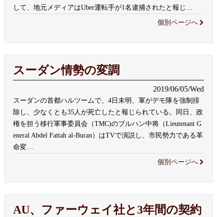
して、地元メディアはUber運転手が1名逮捕されたと報じ
…
個別ページへ
スーダン情勢の変調
2019/06/05/Wed
スーダンの首都ハルツームで、4日未明、軍がデモ隊を強制排
除し、少なくとも35人が死亡したと報じられている。同日、政
権を担う移行軍事委員会（TMC)のブルハン中将（Lieutenant G
eneral Abdel Fattah al-Buran）はTVで演説し、市民勢力である革
命変
…
個別ページへ
AU、ファーウェイ社と3年間の契約