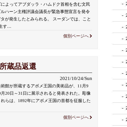
、軍によってアブダッラ・ハムドク首相を含む文民
ブルハーン主権評議会議長が緊急事態宣言を発令
タが発生したとみられる。 スーダンでは、こと
生す
…
個別ページへ
所蔵品返還
2021/10/24/Sun
y）美術館が所蔵するアボメ王国の美術品が、11月9
月20日～31日に展示されると発表された。彫像
れらは、1892年にアボメ王国の首都を征服した
個別ページへ