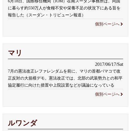
6月18日、国際移住機関（IOM）在南スーダン事務所は、同国
に暮らす約550万人が食糧不安や栄養不足の状況下にある旨を
報告した（スーダン・トリビューン報道）
個別ページへ
マリ
2017/06/17/Sat
7月の憲法改正レファレンダムを前に、マリの首都バマコで改
正反対の大規模デモ。憲法改正では、北部の武装勢力との和平
協定履行に向けた措置や上院設置などが議論になっている
個別ページへ
ルワンダ