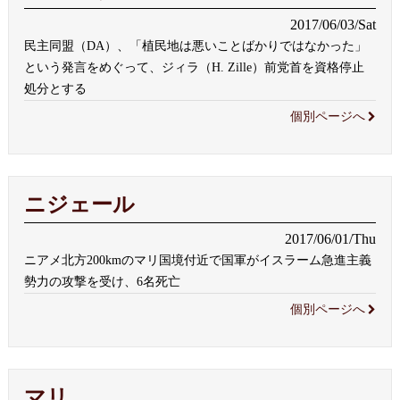
2017/06/03/Sat
民主同盟（DA）、「植民地は悪いことばかりではなかった」
という発言をめぐって、ジィラ（H. Zille）前党首を資格停止
処分とする
個別ページへ
ニジェール
2017/06/01/Thu
ニアメ北方200kmのマリ国境付近で国軍がイスラーム急進主義
勢力の攻撃を受け、6名死亡
個別ページへ
マリ