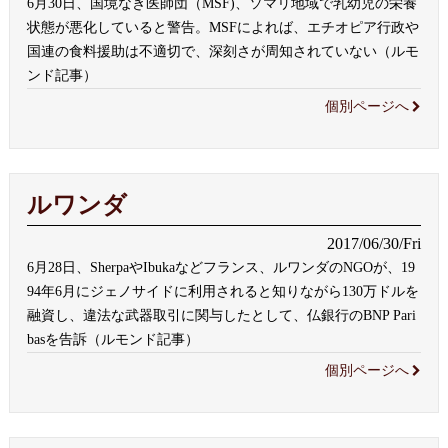
6月30日、国境なき医師団（MSF)、ソマリ地域で乳幼児の栄養
状態が悪化していると警告。MSFによれば、エチオピア行政や
国連の食料援助は不適切で、深刻さが周知されていない（ルモ
ンド記事）
個別ページへ
ルワンダ
2017/06/30/Fri
6月28日、SherpaやIbukaなどフランス、ルワンダのNGOが、19
94年6月にジェノサイドに利用されると知りながら130万ドルを
融資し、違法な武器取引に関与したとして、仏銀行のBNP Pari
basを告訴（ルモンド記事）
個別ページへ