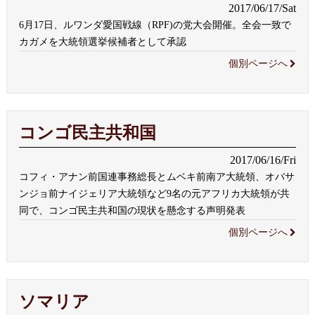
2017/06/17/Sat
6月17日、ルワンダ愛国戦線（RPF)の党大会開催。全会一致で
カガメを大統領選挙候補者として承認
個別ページへ
コンゴ民主共和国
2017/06/16/Fri
コフィ・アナン前国連事務総長とムベキ前南ア大統領、オバサ
ンジョ前ナイジェリア大統領など9名の元アフリカ大統領が共
同で、コンゴ民主共和国の現状を懸念する声明発表
個別ページへ
ソマリア