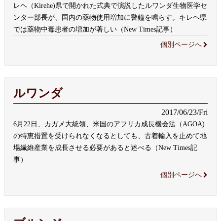
レヘ（Kirehe)県で開かれた式典で演説したルワンダ生物医学セ
ンター部長が、国内の薬物使用増加に警鐘を鳴らす。キレヘ県
では薬物中毒患者の増加が著しい（New Times記事）
個別ページへ
ルワンダ
2017/06/23/Fri
6月22日、カガメ大統領、米国のアフリカ成長機会法（AGOA)
の特恵措置を受けられなくなるとしても、古着輸入を止めて地
場繊維産業を成長させる必要があると述べる（New Times記
事）
個別ページへ