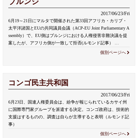
ブルンジ
2017/06/23/Fri
6月19～21日にマルタで開催された第33回アフリカ・カリブ・
太平洋諸国とEUの共同議員会議（ACP-EU Joint Parliamentary A
ssembly）で、EU側はブルンジにおける人権侵害非難決議を提
案したが、アフリカ側が一致して拒否(ルモンド記事）
…
個別ページへ
コンゴ民主共和国
2017/06/23/Fri
6月23日、国連人権委員会は、紛争が報じられているカサイ州
に国際専門家グループを派遣する決定。コンゴ政府は、技術的
支援はするものの、調査は自らが主導すると表明（ルモンド記
事）
個別ページへ