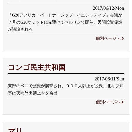
2017/06/12/Mon
「G20アフリカ・パートナーシップ・イニシャティブ」会議が
７月のG20サミットに先駆けてベルリンで開催。民間投資促進
が議論される
個別ページへ
コンゴ民主共和国
2017/06/11/Sun
東部のベニで監獄が襲撃され、９００人以上が脱獄。北キブ知
事は夜間外出禁止令を発出
個別ページへ
マリ