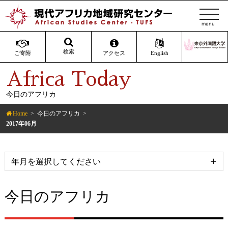
t
o
g
g
検索
ご寄附
アクセス
English
l
Africa Today
e
n
今日のアフリカ
a
v
Home
今日のアフリカ
i
2017年06月
g
a
t
i
o
今日のアフリカ
n