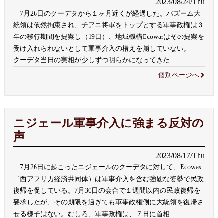
2023/08/24/Thu
7月26日のクーデタから１ヶ月近くが経過した。バズーム大
統領は依然拘束され、チアニ将軍をトップとする軍事政権は３
年の移行期間を提案し（19日）、地域機構Ecowasはその提案を
受け入れられないとして軍事介入の構えを崩していない。
クーデタ当日の実相が少しずつ明らかになってきた
…
個別ページへ
ニジェール軍事介入に強まる反対の
声
2023/08/17/Thu
7月26日に起こったニジェールのクーデタに対して、Ecowas
（西アフリカ経済共同体）は軍事介入を含む強硬な姿勢で民政
復帰を促している。7月30日の会合で１週間以内の民政復帰を
要求したが、その期限を過ぎても軍事政権側に大統領を復帰さ
せる様子はない。むしろ、軍事政権は、７日に首相
…