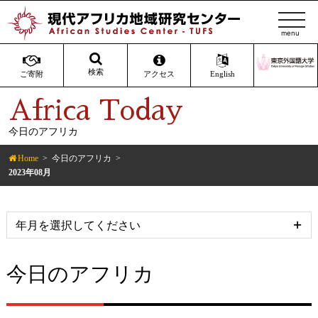
t
o
g
g
検索
ご寄附
アクセス
English
l
Africa Today
e
n
今日のアフリカ
a
v
Home
今日のアフリカ
i
2023年08月
g
a
t
i
o
今日のアフリカ
n