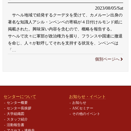
2023/08/05/Sat
サヘル地域で続発するクーデタを受けて、カメルーン出身の
著名な知識人アシル・ンベンベの寄稿が４日付けルモンド紙に
掲載された。興味深い内容を含むので、概略を報告する。
サヘルで次々に軍部が政治権力を握り、フランスや国連に撤退
を命じ、人々が歓呼してそれを支持する状況を、ンベンベは
「
…
個別ページへ
センターについて
お知らせ・イベント
センター概要
お知らせ
センター長挨拶
ASCセミナー
大学組織図
その他のイベント
スタッフ紹介
活動報告書
アクセス・連絡先