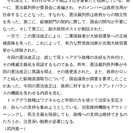
それ加えて、8日付ルモンド紙は３点を重要だと指摘している。第
一に、憲法裁判所が委員会に改編され、そのメンバーは政府当局が
任命することとなった。すなわち、憲法裁判所は政府からの独立性
を失った。第二に、鉱物部門の契約に際して、国会の関与が不要に
なった。そして第三に、副大統領ポストが創設された。
一方で、この憲法改正により、二重国籍者が大統領選挙への立候
補資格を失った。これによって、有力な野党政治家が次期大統領選
挙から排除された。
今回の憲法改正は、総じて現トゥアデラ政権の永続を方向付け、
その権威主義化を容認するものである。昨年、憲法裁判所判事が今
回の憲法改正に異議を唱え、その後更迭された。また、政府がロシ
アと結んだ鉱物資源取引について、国会議長が調査を要求したこと
があった。今回の憲法改正は、政府に対するチェックアンドバラン
スの機能を失わせる内容を含む。
トゥアデラ政権はワグネルなど外部の力を借りて治安を安定さ
せ、自らへの支持を集めようとしている。治安維持機能をアウトソ
ーシングし、民主主義を毀損しても、政権への支持は維持できるの
だろうか。注意深い観察が必要になる。
（武内進一）