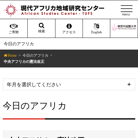
t
o
g
g
検索
ご寄附
アクセス
English
l
今日のアフリカ
e
n
Home
今日のアフリカ
a
中央アフリカの憲法改正
v
i
g
a
t
今日のアフリカ
i
o
n