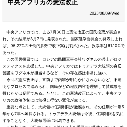
中央アフリカの憲法改正
2023/08/09/Wed
中央アフリカでは、去る7月30日に憲法改正の国民投票が実施さ
れ、その結果が8月7日に発表された。国家選挙委員会の発表によれ
ば、95.27%の圧倒的多数で改正案は採択された。投票率は61.10%で
あった。
この国民投票では、ロシアの民間軍事会社ワグネルの兵士がロジ
スティクスを支援した。中央アフリカではトゥアデラ大統領の身辺
警護をワグネルが担当するなど、その存在感は非常に強い。
今回の憲法改正は、直前まで内容が明らかにされないなど、不透
明なプロセスで進められ、国民がどの程度内容を理解して賛成票を
投じたかは疑問である。ただし、この憲法改正によって、中央アフ
リカの政治体制には無視し得ない変化が生じる。
重要な点として、大統領の任期制限が撤廃され、その任期が一期5
年から7年へ延長される。トゥアデラ大統領は今後、任期制限を気に
することなく、大統領選挙に出馬できる。