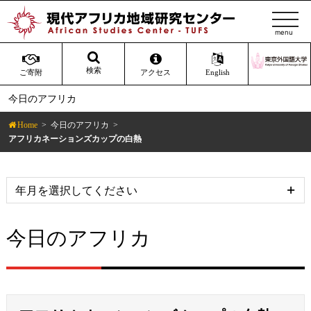
t
o
g
g
検索
ご寄附
アクセス
English
l
今日のアフリカ
e
n
Home
今日のアフリカ
a
アフリカネーションズカップの白熱
v
i
g
a
t
今日のアフリカ
i
o
n