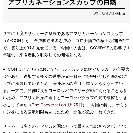
アフリカネーションズカップの白熱
2022/01/31/Mon
２年に１度のサッカーの祭典であるアフリカネーションズカップ
（AFCON）が、準決勝進出者を決め、コロナ禍での様々な制限の中
で、盛り上がりを見せている。今回の大会は、COVID-19の影響で１
年遅れ、来場者数を制限しての開催となる。
AFCONはアフリカにおいてワールドカップに次ぐサッカーの主要大
会であり、参加する多くの選手がヨーロッパを中心とした海外のク
ラブに所属しているため、海外からの注目も増々大きくなってい
る。一方で、開催時期がヨーロッパでのリーグ戦にあたることも多
いため、アフリカ出身の選手とヨーロッパクラブの間で摩擦も引き
起こしてきた（
The Conversation 1月25日
）。今回は特に、オミク
ロン株による渡航制限もあったため、開催が危ぶまれてきた。
サッカーは多くのアフリカ諸国にとって最も人気のあるスポーツで