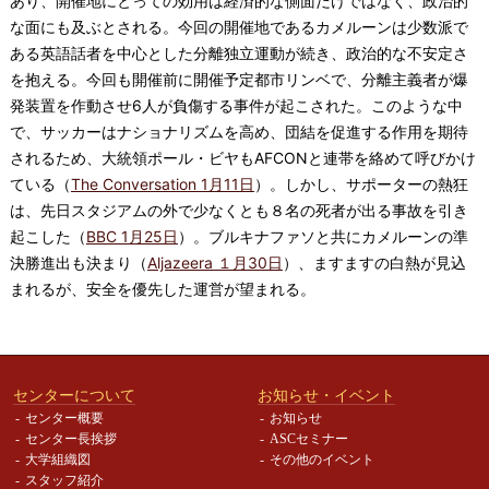
あり、開催地にとっての効用は経済的な側面だけではなく、政治的
な面にも及ぶとされる。今回の開催地であるカメルーンは少数派で
ある英語話者を中心とした分離独立運動が続き、政治的な不安定さ
を抱える。今回も開催前に開催予定都市リンベで、分離主義者が爆
発装置を作動させ6人が負傷する事件が起こされた。このような中
で、サッカーはナショナリズムを高め、団結を促進する作用を期待
されるため、大統領ポール・ビヤもAFCONと連帯を絡めて呼びかけ
ている（
The Conversation 1月11日
）。しかし、サポーターの熱狂
は、先日スタジアムの外で少なくとも８名の死者が出る事故を引き
起こした（
BBC 1月25日
）。ブルキナファソと共にカメルーンの準
決勝進出も決まり（
Aljazeera １月30日
）、ますますの白熱が見込
まれるが、安全を優先した運営が望まれる。
センターについて
お知らせ・イベント
センター概要
お知らせ
センター長挨拶
ASCセミナー
大学組織図
その他のイベント
スタッフ紹介