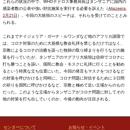
これらの状況の中で、WHOテドロス事務局長はタンザニアに国内の
感染者数の公表や強い対抗施策を実行する必要を訴えた（
Aljazeera,
2月21日
）。今回の大統領のスピーチは、それらを受けてのこととみ
られる。
これまでナイジェリア・ガーナ・ルワンダなど他のアフリカ諸国で
は、コロナ対策のために大規模な教会礼拝を禁じるだけではなく、
宗教によるコロナの治癒を謳った牧師の取り締まりを行うなどの施
策を行っていたが、タンザニアのマグフリ大統領は信仰でコロナに
打ち勝つことを謳い、国民に教会・モスクに礼拝に行くことを勧め
るという特異な立ち位置にいた。今回の発言もマスクをつけるなど
の対策を呼びかけると同時に、コロナ問題に対抗するために３日間
の祈りを国民に呼びかけるなど、宗教と極めて近い立場からのもの
だった。このような立場からタンザニアがコロナ問題に対してその
他の対策を打ち出していくのか、今後の動向が注目される。
センターについて
お知らせ・イベント