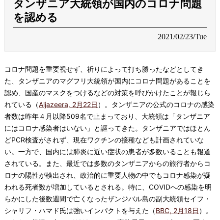
タンザニア大統領が国内のコロナ問題
を認める
2021/02/23/Tue
コロナ問題を重要視せず、祈りによって打ち勝ったなどとしてき
た、タンザニアのマグフリ大統領が国内にコロナ問題があることを
認め、国産のマスクをつけるなどの対策を呼びかけたことが報じら
れている（
Aljazeera, 2月22日
）。タンザニアの公式のコロナの感染
者数は昨年４月以降509名で止まっており、大統領は「タンザニア
にはコロナ感染者はいない」と謳ってきた。タンザニアではほとん
どPCR検査がされず、現在ワクチンの接種なども計画されていな
い。一方で、国内には肺炎に近い症状の患者が多数いることも報道
されている。また、最近では多数のタンザニアからの旅行者からコ
ロナの陽性が検出され、政治的に重要人物の中でもコロナ感染が疑
われる死者数が増加しているとされる。特に、COVIDへの感染を明
らかにした後数週間で亡くなったザンジバル島の副大統領セイフ・
シャリフ・ハマド氏は強いインパクトを与えた（
BBC, 2月18日
）。