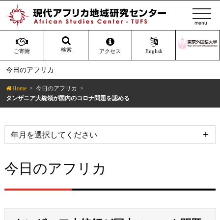
t
o
g
g
検索
ご寄附
アクセス
English
l
今日のアフリカ
e
n
Home
今日のアフリカ
a
タンザニア大統領が国内のコロナ問題を認める
v
i
g
a
t
今日のアフリカ
i
o
n