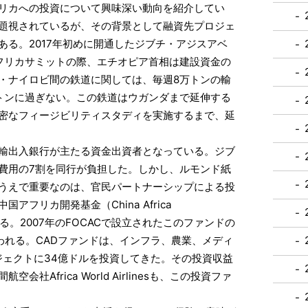
フリカへの投資について興味深い動向を紹介してい
題視されているが、その背景として融資先プロジェ
る。2017年初めに開通したジブチ・アジスアベ
フリカサミットの際、エチオピア首相は建設資金の
・ナイロビ間の鉄道に関しては、毎週8万トンの輸
トンに過ぎない。この鉄道はウガンダまで延伸する
密なフィージビリティスタディを実施するまで、延
輸出入銀行が主たる資金出資者となっている。ジブ
費用の7割を同行が負担した。しかし、ルモンド紙
うえで重要なのは、官民パートナーシップによる投
フリカ開発基金（China Africa
）がある。2007年のFOCACで設立されたこのファンドの
われる。CADファンドは、インフラ、農業、メディ
ジェクトに34億ドルを投資してきた。その投資収益
Africa World Airlinesも、この投資ファ