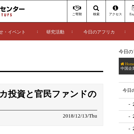
ご寄附
アクセス
Eng
検索
せ・イベント
研究活動
今日のアフリカ
今日の
Hom
中国企
今日
カ投資と官民ファンドの
2018/12/13/Thu