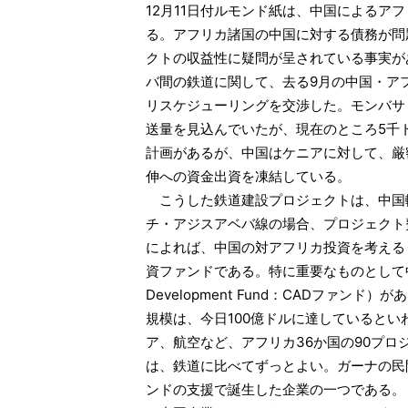
12月11日付ルモンド紙は、中国によるア
る。アフリカ諸国の中国に対する債務が問
クトの収益性に疑問が呈されている事実があ
バ間の鉄道に関して、去る9月の中国・ア
リスケジューリングを交渉した。モンバサ
送量を見込んでいたが、現在のところ5千
計画があるが、中国はケニアに対して、厳
伸への資金出資を凍結している。
こうした鉄道建設プロジェクトは、中国
チ・アジスアベバ線の場合、プロジェクト
によれば、中国の対アフリカ投資を考える
資ファンドである。特に重要なものとして中国ア
Development Fund：CADファンド
規模は、今日100億ドルに達しているとい
ア、航空など、アフリカ36か国の90プロ
は、鉄道に比べてずっとよい。ガーナの民間航空会社
ンドの支援で誕生した企業の一つである。