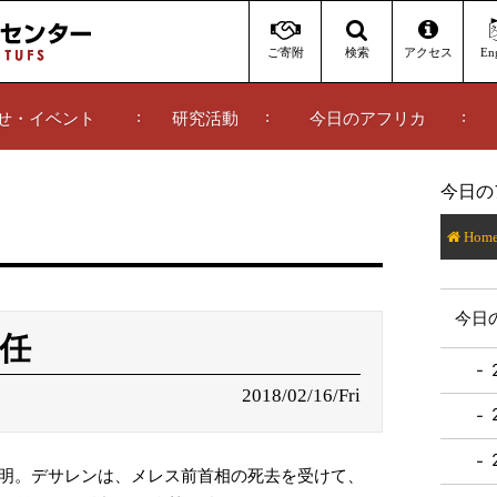
ご寄附
アクセス
Eng
検索
せ・イベント
研究活動
今日のアフリカ
今日の
Hom
今日
任
2018/02/16/Fri
表明。デサレンは、メレス前首相の死去を受けて、