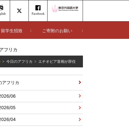
lish
Facebook
留学生招致
ご寄附のお願い
アフリカ
e
今日のアフリカ
エチオピア首相が辞任
のアフリカ
2026/06
2026/05
2026/04