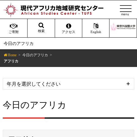
t
o
g
g
検索
ご寄附
アクセス
English
l
今日のアフリカ
e
n
Home
今日のアフリカ
a
アフリカ
v
i
g
a
t
今日のアフリカ
i
o
n