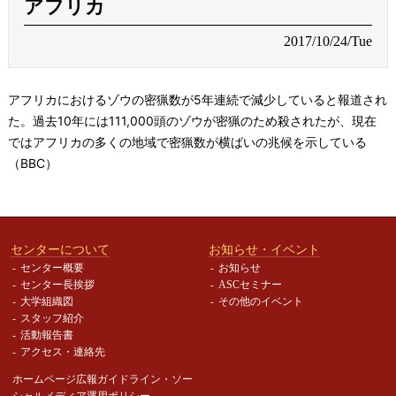
アフリカ
2017/10/24/Tue
アフリカにおけるゾウの密猟数が5年連続で減少していると報道され
た。過去10年には111,000頭のゾウが密猟のため殺されたが、現在
ではアフリカの多くの地域で密猟数が横ばいの兆候を示している
（BBC）
センターについて
お知らせ・イベント
センター概要
お知らせ
センター長挨拶
ASCセミナー
大学組織図
その他のイベント
スタッフ紹介
活動報告書
アクセス・連絡先
ホームページ広報ガイドライン・
ソー
シャルメディア運用ポリシー