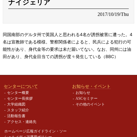
ナイジェリア
2017/10/19/Thu
同国南部のデルタ州で英国人と思われる4名が誘拐被害に遭った。4
名は宣教師である模様。警察関係者によると、民兵による犯行の可
能性があり、身代金等の要求は未だ届いてない。なお、同州には油
田があり、身代金目当ての誘拐が度々発生している（BBC）
センターについて
お知らせ・イベント
センター概要
お知らせ
センター長挨拶
ASCセミナー
大学組織図
その他のイベント
スタッフ紹介
活動報告書
アクセス・連絡先
ホームページ広報ガイドライン・
ソー
シャルメディア運用ポリシー