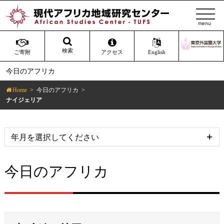
t
o
g
g
検索
ご寄附
アクセス
English
l
今日のアフリカ
e
n
Home
今日のアフリカ
a
ナイジェリア
v
i
g
a
t
今日のアフリカ
i
o
n