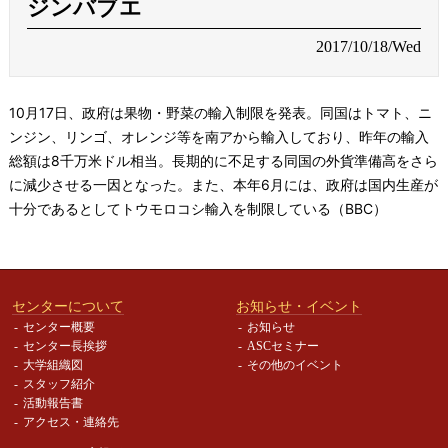
ジンバブエ
2017/10/18/Wed
10月17日、政府は果物・野菜の輸入制限を発表。同国はトマト、ニ
ンジン、リンゴ、オレンジ等を南アから輸入しており、昨年の輸入
総額は8千万米ドル相当。長期的に不足する同国の外貨準備高をさら
に減少させる一因となった。また、本年6月には、政府は国内生産が
十分であるとしてトウモロコシ輸入を制限している（BBC）
センターについて
お知らせ・イベント
センター概要
お知らせ
センター長挨拶
ASCセミナー
大学組織図
その他のイベント
スタッフ紹介
活動報告書
アクセス・連絡先