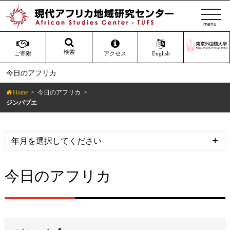
t
o
g
g
検索
ご寄附
アクセス
English
l
今日のアフリカ
e
n
Home
今日のアフリカ
a
ジンバブエ
v
i
g
a
t
今日のアフリカ
i
o
n