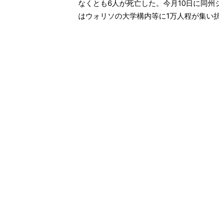
なくとも6人が死亡した。今月10日に同州
はウォリソの大学構内等に1万人程が集い抗議