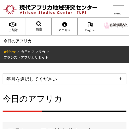
t
o
g
g
検索
ご寄附
アクセス
English
l
今日のアフリカ
e
n
Home
今日のアフリカ
a
フランス・アフリカサミット
v
i
g
a
t
今日のアフリカ
i
o
n