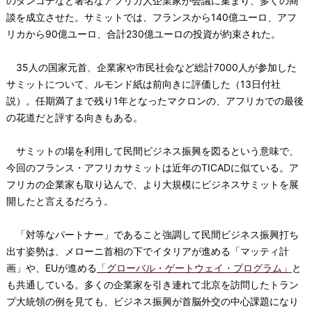
のダンゴテなど著名なアフリカ人企業家が会議に集まり、多くの商
談を成立させた。サミットでは、フランスから140億ユーロ、アフ
リカから90億ユーロ、合計230億ユーロの投資が約束された。
35人の国家元首、企業家や市民社会など総計7000人が参加した
サミットについて、ルモンド紙は前向きに評価した（13日付社
説）。任期満了まで残り1年となったマクロンの、アフリカでの最後
の花道だと評する向きもある。
サミットの場を利用して民間ビジネス振興を図るという意味で、
今回のフランス・アフリカサミットは近年のTICADに似ている。ア
フリカの企業家も取り込んで、より大規模にビジネスサミットを展
開したと言えるだろう。
「対等なパートナー」であること強調して民間ビジネス振興打ち
出す姿勢は、メローニ首相の下でイタリアが進める「マッティ計
画」や、EUが進める
「グローバル・ゲートウェイ・プログラム」
と
も共通している。多くの企業家を引き連れて北京を訪問したトラン
プ大統領の例を見ても、ビジネス振興が首脳外交の中心課題になり