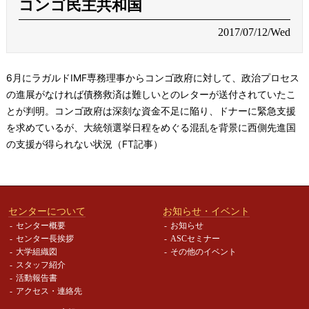
コンゴ民主共和国
2017/07/12/Wed
6月にラガルドIMF専務理事からコンゴ政府に対して、政治プロセス
の進展がなければ債務救済は難しいとのレターが送付されていたこ
とが判明。コンゴ政府は深刻な資金不足に陥り、ドナーに緊急支援
を求めているが、大統領選挙日程をめぐる混乱を背景に西側先進国
の支援が得られない状況（FT記事）
センターについて
お知らせ・イベント
センター概要
お知らせ
センター長挨拶
ASCセミナー
大学組織図
その他のイベント
スタッフ紹介
活動報告書
アクセス・連絡先