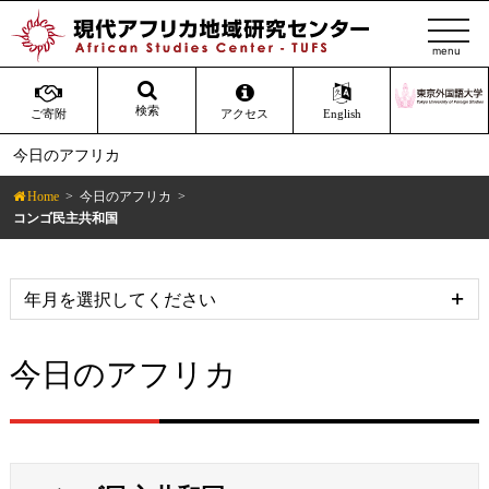
t
o
g
g
検索
ご寄附
アクセス
English
l
今日のアフリカ
e
n
Home
今日のアフリカ
a
コンゴ民主共和国
v
i
g
a
t
今日のアフリカ
i
o
n