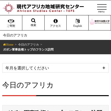
t
o
g
g
検索
ご寄附
アクセス
English
l
今日のアフリカ
e
n
Home
今日のアフリカ
a
ガボン軍事政権トップのフランス訪問
v
i
g
a
t
今日のアフリカ
i
o
n