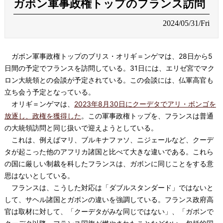
ガボン軍事政権トップのフランス訪問
2024/05/31/Fri
ガボン軍事政権トップのブリス・オリギ＝ンゲマは、28日から5
日間の予定でフランスを訪問している。31日には、エリゼ宮でマク
ロン大統領との会談が予定されている。この会談には、仏軍高官も
立ち会う予定となっている。
オリギ＝ンゲマは、
2023年8月30日にクーデタでアリ・ボンゴを
放逐し、政権を獲得した
。この軍事政権トップを、フランスは普通
の大統領訪問と同じ扱いで迎えようとしている。
これは、例えばマリ、ブルキナファソ、ニジェールなど、クーデ
タが起こった他のアフリカ諸国と比べて大きな違いである。これら
の国に厳しい制裁を科したフランスは、ガボンに同じことをする意
思はないとしている。
フランスは、こうした対応は「ダブルスタンダード」ではないと
して、サヘル諸国とガボンの違いを強調している。フランス政府高
官は取材に対して、「クーデタがみな同じではない」、「ガボンで