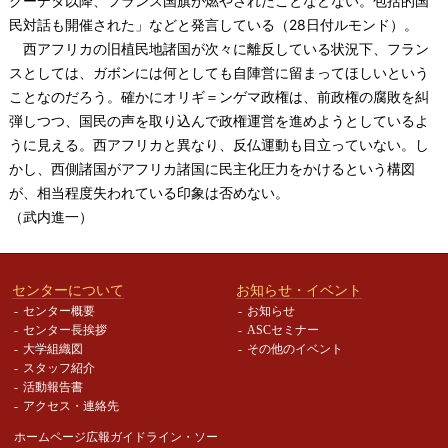
クーデタ以降、フランス国旗が燃やされたことなどない。包括的国
民対話も開催された」などと発言している（28日付ルモンド）。
西アフリカの旧植民地諸国が次々に離反している状況下、フラン
スとしては、ガボンには何としても自陣営に留まってほしいという
ことなのだろう。確かにオリギ＝ンゲマ政権は、前政権の腐敗を糾
弾しつつ、国民の声を取り込んで政権運営を進めようとしているよ
うに見える。西アフリカと異なり、反仏運動も目立っていない。し
かし、西側諸国がアフリカ諸国に民主化圧力をかけるという構図
が、相当程度失われている印象は否めない。
（武内進一）
センターについて
お知らせ・イベント
センター概要
お知らせ
センター長挨拶
ASCセミナー
大学組織図
その他のイベント
スタッフ紹介
活動報告書
アクセス・連絡先
ホームページ広報ガイドライン・
ソー