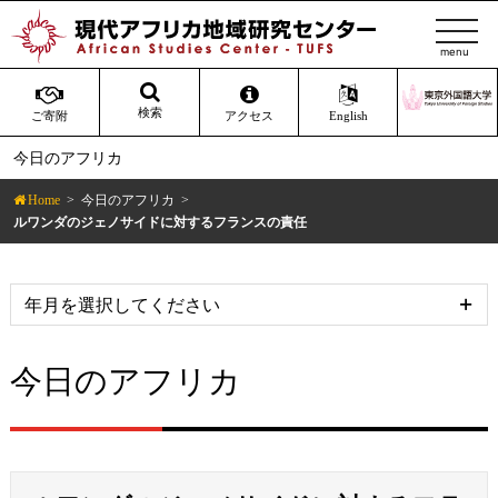
t
o
g
g
検索
ご寄附
アクセス
English
l
今日のアフリカ
e
n
Home
今日のアフリカ
a
ルワンダのジェノサイドに対するフランスの責任
v
i
g
a
t
今日のアフリカ
i
o
n