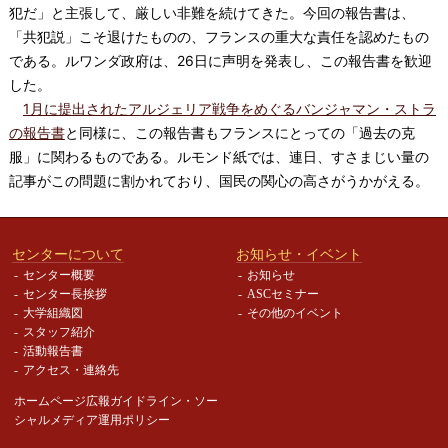
犯だ」と主張して、厳しい非難を続けてきた。今回の報告書は、
「共犯説」こそ退けたものの、フランスの重大な責任を認めたもの
である。ルワンダ政府は、26日に声明を発表し、この報告書を歓迎
した。
1月に提出されたアルジェリア戦争をめぐるバンジャマン・ストラ
の報告書
と同様に、この報告書もフランスにとっての「過去の克
服」に関わるものである。ルモンド紙では、連日、すさまじい量の
記事がこの問題に割かれており、国民の関心の高さがうかがえる。
センターについて
お知らせ・イベント
センター概要
お知らせ
センター長挨拶
ASCセミナー
大学組織図
その他のイベント
スタッフ紹介
活動報告書
アクセス・連絡先
ホームページ広報ガイドライン・
ソー
シャルメディア運用ポリシー