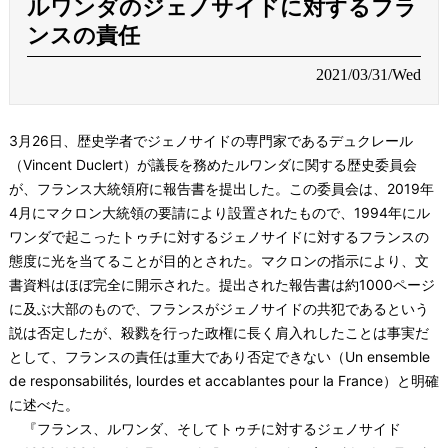
ルワンダのジェノサイドに対するフラ
ンスの責任
2021/03/31/Wed
3月26日、歴史学者でジェノサイドの専門家であるデュクレール
（Vincent Duclert）が議長を務めたルワンダに関する歴史委員会
が、フランス大統領府に報告書を提出した。この委員会は、2019年
4月にマクロン大統領の要請により設置されたもので、1994年にル
ワンダで起こったトゥチに対するジェノサイドに対するフランスの
態度に光を当てることが目的とされた。マクロンの指示により、文
書資料はほぼ完全に開示された。提出された報告書は約1000ページ
に及ぶ大部のもので、フランスがジェノサイドの共犯であるという
説は否定したが、殺戮を行った政権に長く肩入れしたことは事実だ
として、フランスの責任は重大であり否定できない（Un ensemble
de responsabilités, lourdes et accablantes pour la France）と明確
に述べた。
『フランス、ルワンダ、そしてトゥチに対するジェノサイド