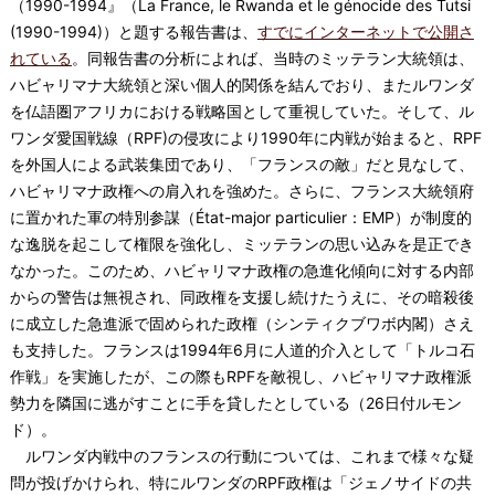
（1990-1994』（La France, le Rwanda et le génocide des Tutsi
(1990-1994)）と題する報告書は、
すでにインターネットで公開さ
れている
。同報告書の分析によれば、当時のミッテラン大統領は、
ハビャリマナ大統領と深い個人的関係を結んでおり、またルワンダ
を仏語圏アフリカにおける戦略国として重視していた。そして、ル
ワンダ愛国戦線（RPF)の侵攻により1990年に内戦が始まると、RPF
を外国人による武装集団であり、「フランスの敵」だと見なして、
ハビャリマナ政権への肩入れを強めた。さらに、フランス大統領府
に置かれた軍の特別参謀（État-major particulier：EMP）が制度的
な逸脱を起こして権限を強化し、ミッテランの思い込みを是正でき
なかった。このため、ハビャリマナ政権の急進化傾向に対する内部
からの警告は無視され、同政権を支援し続けたうえに、その暗殺後
に成立した急進派で固められた政権（シンティクブワボ内閣）さえ
も支持した。フランスは1994年6月に人道的介入として「トルコ石
作戦」を実施したが、この際もRPFを敵視し、ハビャリマナ政権派
勢力を隣国に逃がすことに手を貸したとしている（26日付ルモン
ド）。
ルワンダ内戦中のフランスの行動については、これまで様々な疑
問が投げかけられ、特にルワンダのRPF政権は「ジェノサイドの共