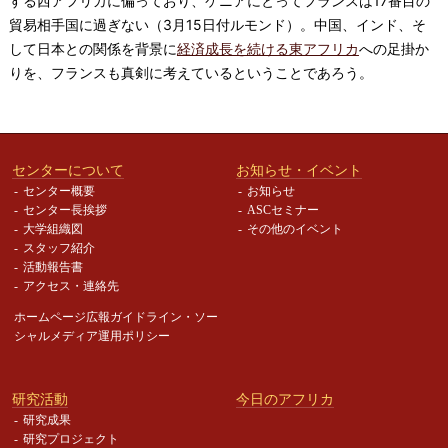
する西アフリカに偏っており、ケニアにとってフランスは17番目の
貿易相手国に過ぎない（3月15日付ルモンド）。中国、インド、そ
して日本との関係を背景に
経済成長を続ける東アフリカ
への足掛か
りを、フランスも真剣に考えているということであろう。
センターについて
お知らせ・イベント
センター概要
お知らせ
センター長挨拶
ASCセミナー
大学組織図
その他のイベント
スタッフ紹介
活動報告書
アクセス・連絡先
ホームページ広報ガイドライン・
ソー
シャルメディア運用ポリシー
研究活動
今日のアフリカ
研究成果
研究プロジェクト