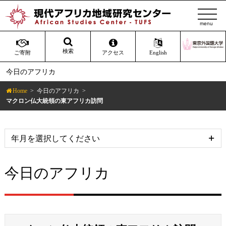
t
o
g
g
検索
ご寄附
アクセス
English
l
今日のアフリカ
e
n
Home
今日のアフリカ
a
マクロン仏大統領の東アフリカ訪問
v
i
g
a
t
今日のアフリカ
i
o
n