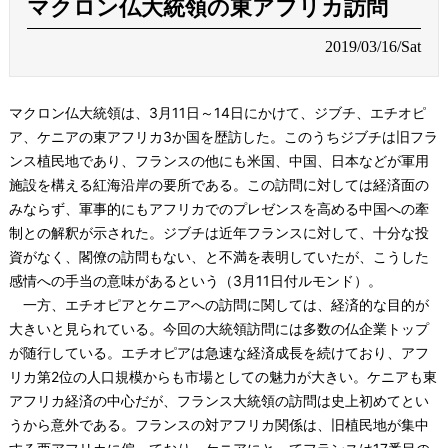
マクロン仏大統領の東アフリカ訪問
2019/03/16/Sat
マクロン仏大統領は、3月11日～14日にかけて、ジブチ、エチオピ
ア、ケニアの東アフリカ3か国を歴訪した。このうちジブチは旧フラ
ンス植民地であり、フランスの他にも米国、中国、日本などが軍用
施設を構える紅海沿岸の要所である。この訪問に対しては経済面の
みならず、軍事的にもアフリカでのプレゼンスを高める中国への牽
制との解釈が示された。ジブチは近年フランスに対して、十分な投
資がなく、閣僚の訪問もない、と不満を表明していたが、こうした
感情への手当の意味があるという（3月11日付ルモンド）。
一方、エチオピアとケニアへの訪問に関しては、経済的な目的が
大きいと見られている。今回の大統領訪問には多数の仏企業トップ
が随行している。エチオピアは急速な経済成長を続けており、アフ
リカ第2位の人口規模からも市場としての魅力が大きい。ケニアも東
アフリカ経済の中心だが、フランス大統領の訪問は史上初めてとい
うから意外である。フランスの対アフリカ関係は、旧植民地が集中