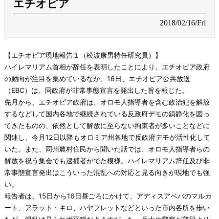
エチオピア
2018/02/16/Fri
【エチオピア現地報告１（松波康男特任研究員）】
ハイレマリアム首相が辞任を表明したことにより、エチオピア政府
の動向が注目を集めているなか、16日、エチオピア公共放送
（EBC）は、同政府が非常事態宣言を発出した旨を報じた。
先月から、エチオピア政府は、オロモ人指導者を含む政治犯を解放
するなどして国内各地で継続されている反政府デモの鎮静化を図っ
てきたものの、依然として解放に至らない拘束者が多いことなどに
関連し、今月12日以降もオロミア州各地で反政府デモが活性化して
いた。また、同州農村住民から聞いた話では、オロモ人指導者らの
解放を祝う集会でも逮捕者がでた模様。ハイレマリアム辞任及び非
常事態宣言発出はこういった混乱への対応と見る向きが現地でも強
い。
報告者は、15日から16日昼ごろにかけて、アディスアベバのマルカ
ート、アラット・キロ、ハヤフレットなどといった市内各所を歩い