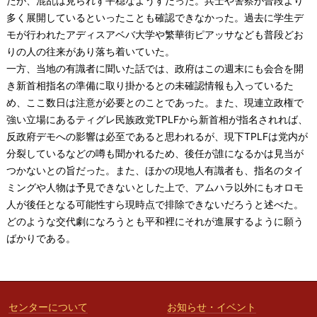
たが、混乱は見られず平穏なようすだった。兵士や警察が普段より
多く展開しているといったことも確認できなかった。過去に学生デ
モが行われたアディスアベバ大学や繁華街ピアッサなども普段どお
りの人の往来があり落ち着いていた。
一方、当地の有識者に聞いた話では、政府はこの週末にも会合を開
き新首相指名の準備に取り掛かるとの未確認情報も入っているた
め、ここ数日は注意が必要とのことであった。また、現連立政権で
強い立場にあるティグレ民族政党TPLFから新首相が指名されれば、
反政府デモへの影響は必至であると思われるが、現下TPLFは党内が
分裂しているなどの噂も聞かれるため、後任が誰になるかは見当が
つかないとの旨だった。また、ほかの現地人有識者も、指名のタイ
ミングや人物は予見できないとした上で、アムハラ以外にもオロモ
人が後任となる可能性すら現時点で排除できないだろうと述べた。
どのような交代劇になろうとも平和裡にそれが進展するように願う
ばかりである。
センターについて
お知らせ・イベント