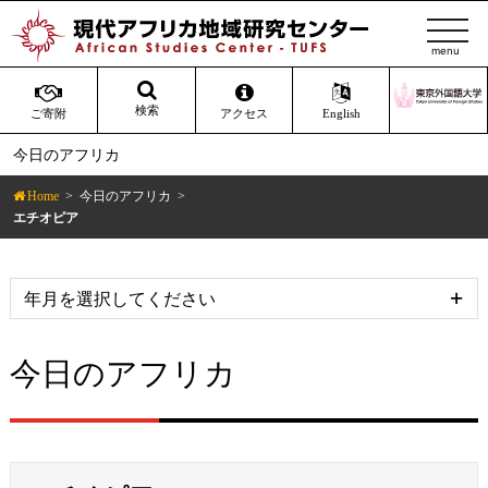
t
o
g
g
検索
ご寄附
アクセス
English
l
今日のアフリカ
e
n
Home
今日のアフリカ
a
エチオピア
v
i
g
a
t
今日のアフリカ
i
o
n