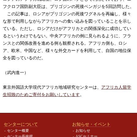
フクロフ国防副大臣は、プリゴジンの死後ベンガジを5回訪問した。
この記事は、ロシアがプリゴジンの死後ワグネルを再編し、様々
な形で利用しながらアフリカへの食い込みを図っていることを示し
ている。ただし、ロシアだけがアフリカとの関係深化に成功してい
るというわけでもない。中央アフリカの例に見られるように、フラ
ンスとの関係改善を進める例も観察される。アフリカ側も、ロシ
ア、欧米、中国など、様々な外交カードを利用して、自国の地位保
全を図っているのだ。
（武内進一）
東京外国語大学現代アフリカ地域研究センターは、
アフリカ人留学
生招致のためご寄付をお願いしています
。
センターについて
お知らせ・イベント
センター概要
お知らせ
センター長挨拶
ASCセミナー