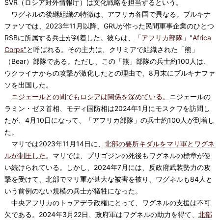
SVR（ロシア対外情報庁）は文化戦略を担当するという。
ワグネルの後継組織の特徴は、アフリカ各国で異なる。ブルキナ
ファソでは、2023年11月以降、GRUが作った民間軍事企業のひとつ
RSBに所属する兵士が到着した。彼らは、
「アフリカ部隊」"Africa
Corps"
と呼ばれる。その主力は、クリミアで組織された「熊」
（Bear）部隊である。ただし、この「熊」部隊の兵士約100人は、
ウクライナからの攻撃が激化したとの理由で、8月末にブルキナファ
ソを出国した。
ニジェールとの間でもロシアは関係を深めている。
ニジェールの
ラミン・ゼヌ首相、モディ国防相は2024年1月にモスクワを訪問し
たが、4月10日になって、「アフリカ部隊」の兵士約100人が到着し
た。
マリでは2023年11月14日に、
北部の要所キダルをマリ軍とワグネ
ルが制圧した
。マリでは、プリゴジンの死後もワグネルの標章が使
い続けられている。しかし、2024年7月には、反政府武装勢力の攻
撃を受けて、北部でマリ軍が甚大な被害を被り、ワグネルも84人と
いう前例のない規模の兵士が犠牲になった。
中央アフリカのトゥアデラ政権にとって、ワグネルの支援は不可
欠である。2024年3月22日、政府軍はワグネルの助力を得て、
北部