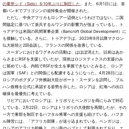
の要所シド（Sido）を10年ぶりに制圧した
。また、6月1日には、首
都バンギでプリゴジンの追悼集会が開催された。
ただし、中央アフリカもロシア一辺倒というわけではない。二国
間協定に基づいて派兵するルワンダの影響力が強まっているし、ト
ゥアデラは米国の民間軍事企業（Bancroft Global Development）に
も接触している。さらに、トゥアデラは、2023年9月以降マクロン
仏大統領と2回会談し、フランスの関係を改善している。
スーダンにおけるワグネルの活動は、はほぼ消えた。以前はあか
らさまにRSFを支援していたが、現状はロジスティクスの支援のみ
に留めている。内戦でRSFが全土を掌握できないとみると、ロシア
は国軍（SAF）との関係にも配慮するようになった。4月28日には、
ロシアのボグダノフ外務副大臣がポート・スーダンを訪問し、ブル
ハン政権を公式に承認する姿勢を示した。ロシアは、紅海への出口
確保を最優先に考えている。
リビアにおいてロシアは、トリポリとベンガジを両にらみで対応
している。2月22日、ロシアはトリポリの大使館を再開したが、その
一方で東部を制圧するハフタル将軍への支援も続けている。ハフタ
ル陣営には、「アフリカ部隊」が送り込まれている。ベンガジは、
ロシアのアフリカ戦略上、ロジ面のハブとして利用されており、エ