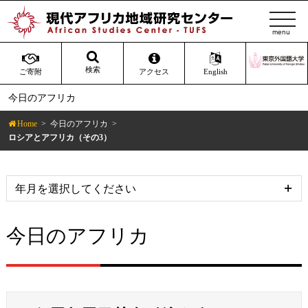
t
o
g
g
検索
ご寄附
アクセス
English
l
今日のアフリカ
e
n
Home
今日のアフリカ
a
ロシアとアフリカ（その3）
v
i
g
a
t
今日のアフリカ
i
o
n