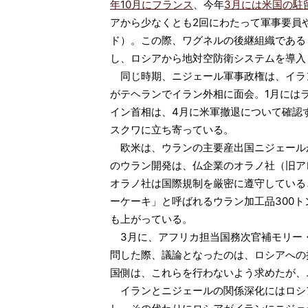
年10月にフランス
、今年
3月には米国の駐
アから少なくとも2回にわたって軍事要員や
ド）。この際、ワグネルの後継組織である
し、ロシアから地対空防衛システムを導入
同じ時期、ニジェール軍事政権は、イランと
がテヘランでイラン外相に面会。1月には
イン首相は、4月に米軍撤退について確認
スクワに立ち寄っている。
欧米は、ウランの主要産出国ニジェール
のウラン開発は、仏企業のオラノ社（旧アレ
オラノ社は国際規制を厳密に遵守している
ーケーキ」と呼ばれるウラン加工品300
も上がっている。
3月に、アフリカ担当国務次官補モリー
問した際、議論となったのは、ロシアへの
国側は、これらを行わないよう求めたが、
イランとニジェールの関係深化にはロシ