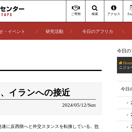
ご寄附
アクセス
Eng
検索
せ・イベント
研究活動
今日のアフリカ
今日の
Hom
ニジェ
今日
、イランへの接近
2024/05/12/Sun
急速に反西側へと外交スタンスを転換している。
昨