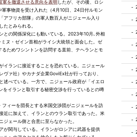
留軍を撤退させる意向を表明
したが、その後、ロシ
軍事物資を受け入れた（4月10日、24日付ルモン
「アフリカ部隊」の軍人数百人がニジェール入り
したとみられる。
の関係深化にも動いている。2023年10月､外相
ラミヌ・ゼイン首相がライシ大統領と面会した。ゼ
するためワシントンを訪問する直前、テヘランとモ
がイランに接近することを恐れている。ニジェール
ヴァ社）やカナダ企業GoviEx社が行っており、
と述べている。一方で、ニジェール政府が「イエロ
トンをイランと取引する秘密交渉を行っているとの噂
・フィーを団長とする米国交渉団がニジェールを訪
接近に加えて、イランとのウラン取引であった。米
ニジェール側と合意に至らなかった。
アが関与している。イランがロシアに武器を提供