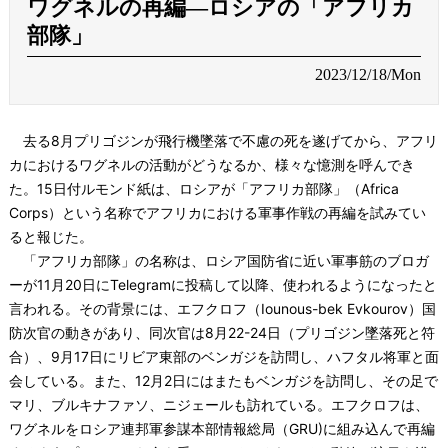
ワグネルの再編―ロシアの「アフリカ
部隊」
2023/12/18/Mon
去る8月プリゴジンが飛行機墜落で不慮の死を遂げてから、アフリ
カにおけるワグネルの活動がどうなるか、様々な憶測を呼んでき
た。15日付ルモンド紙は、ロシアが「アフリカ部隊」（Africa
Corps）という名称でアフリカにおける軍事作戦の再編を試みてい
ると報じた。
「アフリカ部隊」の名称は、ロシア国防省に近い軍事筋のブロガ
ーが11月20日にTelegramに投稿して以降、使われるようになったと
言われる。その背景には、エフクロフ（Iounous-bek Evkourov）国
防次官の動きがあり、同次官は8月22-24日（プリゴジン墜落死と符
合）、9月17日にリビア東部のベンガジを訪問し、ハフタル将軍と面
会している。また、12月2日にはまたもベンガジを訪問し、その足で
マリ、ブルキナファソ、ニジェールも訪れている。エフクロフは、
ワグネルをロシア連邦軍参謀本部情報総局（GRU)に組み込んで再編