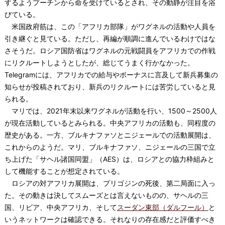
するようプーチンから命を受けているとされ、その動静が注目を浴
びている。
米国政府筋は、この「アフリカ部隊」がワグネルの活動や人員を
引き継ぐと見ている。ただし、再編が順調に進んでいるわけではな
さそうだ。ロシア国防省はワグネルの元戦闘員をアフリカでの作戦
にリクルートしようとしたが、総じてうまく行かなかった。
Telegramには、アフリカでの給与やボーナスに言及して新兵募集の
知らせが投稿されており、新兵のリクルートには苦労していると見
られる。
マリでは、2021年末以来ワグネルが活動を行い、1500～2500人
が現在活動しているとみられる。中央アフリカの活動も、同程度の
歴史がある。一方、ブルキナファソとニジェールでの活動展開は、
これからのようだ。マリ、ブルキナファソ、ニジェールの三国で立
ち上げた「サヘル諸国同盟」（AES）は、ロシアとの協力枠組みと
して機能することが想定されている。
ロシアの対アフリカ展開は、プリゴジンの死後、第二局面に入っ
た。その動きは決してスムーズとは言えないものの、サヘルの三
国、リビア、中央アフリカ、そして
スーダン東部（ダルフール）
と
いうネットワークは確認できる。それなりの存在感だと評価すべき