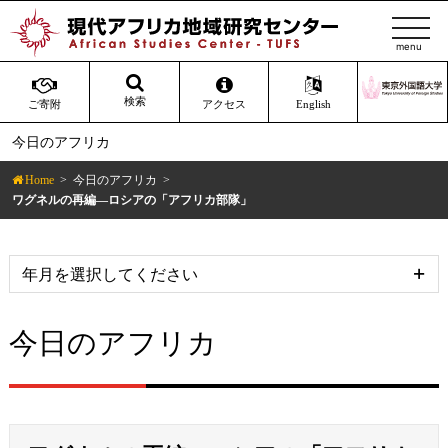
t
o
g
g
検索
ご寄附
アクセス
English
l
今日のアフリカ
e
n
Home
今日のアフリカ
a
ワグネルの再編―ロシアの「アフリカ部隊」
v
i
g
a
t
今日のアフリカ
i
o
n