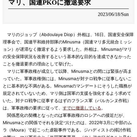
マリ、国連PKOに撤退要求
2023/06/18/Sun
マリのジョップ（Abdoulaye Diop）外相は、16日、国連安全保障
理事会で、国連平和維持部隊のMinusma（国連マリ多元統合ミッシ
ョン）が遅滞なく撤退するよう要求した。外相は、Minusmaがマリ
の安全保障状況を改善するという基本的な目的を達成できなかった
ことを撤退要求の理由として挙げた。
マリに軍事政権が成立して以降、Minusmaとの間には緊張が高ま
っていた。軍事政権側には、Minusmaが対テロ戦争に従事しないこ
とに基本的な不満がある。Minusmaのマンデートにそうした職務が
規定されていないため、マリ側は国軍の支援を強化するよう求めて
いた。対テロ戦争に従事するはずのフランス軍（バルカンヌ作戦）
は、軍事政権の要求に従って、
すでに撤退している
。
関係悪化の契機となったのは軍事政権のロシアへの接近だが、
Minusmaとの関係でそれを決定づけたのは、2022年3月に中部のム
ラ（Moura）で起こった虐殺事件である。ジハディストの掃討作戦