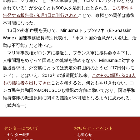
の際に、マリ軍兵士と「外国軍事要員」（ロシアのワグネルと見な
されている）が少なくとも500人を処刑したとされる。
この事件を
告発する報告書が6月1日に刊行された
ことで、政権との関係は修復
不可能になった。
16日の外相声明を受けて、Minusmaトップのワネ（El-Ghassim
Wane）国連事務総長特別代表は、「ホスト国の合意がない以上、活
動は不可能」だと述べた。
マリ軍事政権がロシアに接近し、フランス軍に撤兵命令を下し、
人権問題をめぐって国連との軋轢を強めるなか、Minusmaに対する
撤退要求は、外交筋にとっては想定の範囲内のようだ（17日付ルモ
ンド）。とはいえ、2013年の派遣開始以来、
このPKO部隊が303人
もの犠牲者を出してきた
ことを考えると、何ともやりきれない。コ
ンゴ民主共和国のMONUSCOも撤退の方向に動いており、国連平和
維持部隊の派遣原則に関する議論が不可避となるように思われる。
（武内進一）
センターについて
お知らせ・イベント
センター概要
お知らせ