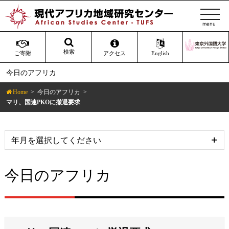
t
o
g
g
検索
ご寄附
アクセス
English
l
今日のアフリカ
e
n
Home
今日のアフリカ
a
マリ、国連PKOに撤退要求
v
i
g
a
t
今日のアフリカ
i
o
n