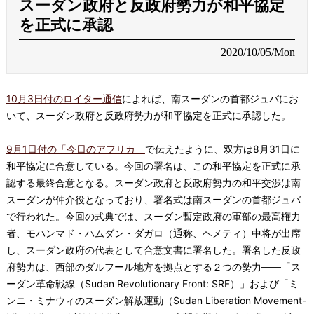
スーダン政府と反政府勢力が和平協定
を正式に承認
2020/10/05/Mon
10月3日付のロイター通信
によれば、南スーダンの首都ジュバにお
いて、スーダン政府と反政府勢力が和平協定を正式に承認した。
9月1日付の「今日のアフリカ」
で伝えたように、双方は8月31日に
和平協定に合意している。今回の署名は、この和平協定を正式に承
認する最終合意となる。スーダン政府と反政府勢力の和平交渉は南
スーダンが仲介役となっており、署名式は南スーダンの首都ジュバ
で行われた。今回の式典では、スーダン暫定政府の軍部の最高権力
者、モハンマド・ハムダン・ダガロ（通称、ヘメティ）中将が出席
し、スーダン政府の代表として合意文書に署名した。署名した反政
府勢力は、西部のダルフール地方を拠点とする２つの勢力――「ス
ーダン革命戦線（Sudan Revolutionary Front: SRF）」および「ミ
ンニ・ミナウィのスーダン解放運動（Sudan Liberation Movement-