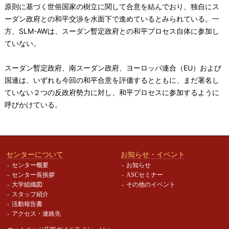
原則に基づく世俗国家の樹立に関して合意を結んでおり、独自にス
ーダン政府との和平交渉を水面下で進めているとみられている。一
方、SLM-AWは、スーダン暫定政府との和平プロセス自体に参加し
ていない。
スーダン暫定政府、南スーダン政府、ヨーロッパ連合（EU）および
国連は、いずれも今回の和平合意を評価するとともに、まだ署名し
ていない２つの反政府勢力に対し、和平プロセスに参加するように
呼びかけている。
センターについて
お知らせ・イベント
センター概要
お知らせ
センター長挨拶
ASCセミナー
大学組織図
その他のイベント
スタッフ紹介
活動報告書
アクセス・連絡先