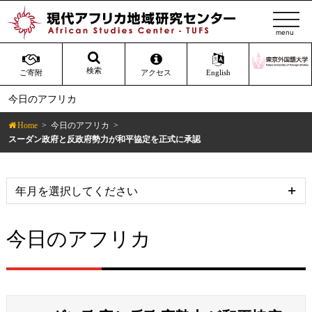
t
o
g
g
検索
ご寄附
アクセス
English
l
今日のアフリカ
e
n
Home
今日のアフリカ
a
スーダン政府と反政府勢力が和平協定を正式に承認
v
i
g
a
t
今日のアフリカ
i
o
n