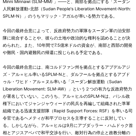
Minni Minnawi (SLM-MM) 」――と、南部を拠点にする「スーダン
人民解放運動-北部（Sudan People's Liberation Movement-North:
SPLM-N）」のうちマリック・アガルが率いる勢力である。
今回の最終合意によって、反政府勢力の軍隊をスーダン軍の治安部
隊に統合することや、彼らの土地や政治的な権利を認めることが決
められた。また、10年間で7.5億米ドルの資金が、南部と西部の開発
や難民・国内避難民の帰還に投じられる予定である。
今回の最終合意には、南コルドファン州を拠点とするアブデルアジ
ズ・アル＝ヒル率いるSPLM-Nと、ダルフールを拠点とするアブド
ゥル・ワヒド・アル＝ヌル率いる「スーダン解放運動（Sudan
Liberation Movement: SLM-AW）」という２つの有力な反政府勢力
が署名していない。このうち、アル＝ヒルのSPLM-Nは、バシル政
権下においてジャンジャウィードの民兵を再編して組織された準軍
組織である迅速支援部隊（Rapid Support Forces: RSF）を率いる司
令官であるヘメティが和平プロセスを主導することに反対してい
る。しかしながら、アル＝ヒルは9月にアブダッラー・ハムドゥク首
相とアジスアベバで和平交渉を行い、敵対行為の停止と政教分離の