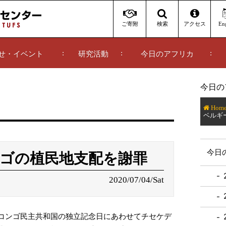
ご寄附
アクセス
Eng
検索
せ・イベント
研究活動
今日のアフリカ
今日の
Hom
ベルギ
今日
ゴの植民地支配を謝罪
2020/07/04/Sat
、コンゴ民主共和国の独立記念日にあわせてチセケデ