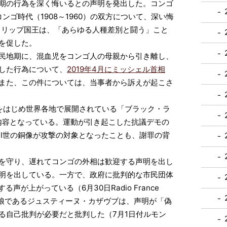
期の行為を深く悔いるとの声明を発出した。コンゴ
コンゴ時代（1908～1960）の双方について、深い悔
フィリップ国王は、「あらゆる人種差別と闘う」こと
を促した。
民地期に、混血児をコンゴ人の母親から引き離し、
した行為について、
2019年4月にミッシェル首相
また、この件については、当事者から訴えが起こさ
をはじめ世界各地で展開されている「ブラック・ラ
た内容となっている。運動が引き起こした抗議デモの
II世の銅像が攻撃の対象となったことも、謝罪の背
を守り、遅れてコンゴの外相は歓迎する声明を出し
明を出している。一方で、政府に批判的な市民団体
声が上がっている（6月30日Radio France
ザヴブの娘であるジュスティーヌ・カザヴブは、声明が「偽
る自己批判が必要だと批判した（7月1日付ルモン