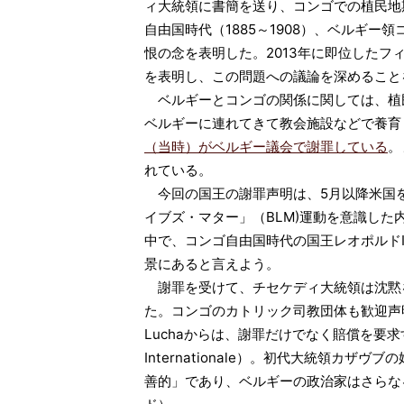
ィ大統領に書簡を送り、コンゴでの植民地
自由国時代（1885～1908）、ベルギー領
恨の念を表明した。2013年に即位した
を表明し、この問題への議論を深めること
ベルギーとコンゴの関係に関しては、植
ベルギーに連れてきて教会施設などで養育
（当時）がベルギー議会で謝罪している
。
れている。
今回の国王の謝罪声明は、5月以降米国
イブズ・マター」（BLM)運動を意識し
中で、コンゴ自由国時代の国王レオポルド
景にあると言えよう。
謝罪を受けて、チセケディ大統領は沈黙
た。コンゴのカトリック司教団体も歓迎声
Luchaからは、謝罪だけでなく賠償を要求する
Internationale）。初代大統領カ
善的」であり、ベルギーの政治家はさらな