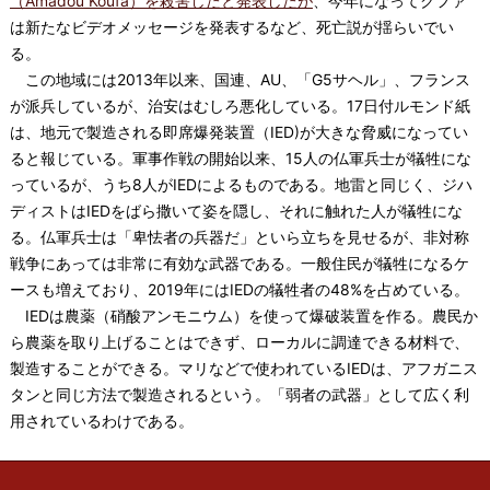
（Amadou Koufa）を殺害したと発表したが
、今年になってクファ
は新たなビデオメッセージを発表するなど、死亡説が揺らいでい
る。
この地域には2013年以来、国連、AU、「G5サヘル」、フランス
が派兵しているが、治安はむしろ悪化している。17日付ルモンド紙
は、地元で製造される即席爆発装置（IED)が大きな脅威になってい
ると報じている。軍事作戦の開始以来、15人の仏軍兵士が犠牲にな
っているが、うち8人がIEDによるものである。地雷と同じく、ジハ
ディストはIEDをばら撒いて姿を隠し、それに触れた人が犠牲にな
る。仏軍兵士は「卑怯者の兵器だ」といら立ちを見せるが、非対称
戦争にあっては非常に有効な武器である。一般住民が犠牲になるケ
ースも増えており、2019年にはIEDの犠牲者の48%を占めている。
IEDは農薬（硝酸アンモニウム）を使って爆破装置を作る。農民か
ら農薬を取り上げることはできず、ローカルに調達できる材料で、
製造することができる。マリなどで使われているIEDは、アフガニス
タンと同じ方法で製造されるという。「弱者の武器」として広く利
用されているわけである。