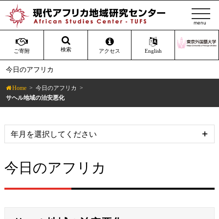
t
o
g
g
検索
ご寄附
アクセス
English
l
今日のアフリカ
e
n
Home
今日のアフリカ
a
サヘル地域の治安悪化
v
i
g
a
t
今日のアフリカ
i
o
n