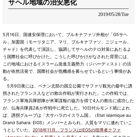
サヘル地域の治安悪化
2019/05/28/Tue
5月16日、国連安保理において、ブルキナファソ外相が「G5サヘ
ル」加盟国（モーリタニア、マリ、ブルキナファソ、ニジェール、
チャド）を代表して演説し、協調してサヘルのテロ対策にあたるよ
う国際社会に呼びかけた。こうした呼びかけがなされた背景には、
この地域におけるイスラーム急進主義勢力（ジハーディスト）の活
動が依然活発で、国際社会が危機感を募らせているという事情があ
る。
5月9日夜には、ベナン北部の国立公園でサファリ観光の最中に誘
拐されたフランス人などの救出作戦が実行された。この作戦では、
フランス軍海兵隊部隊が米軍諜報の協力を得て4人の救出に成功した
が、仏海兵隊員2名が作戦中に死亡した。10日付ルモンド紙によれ
ば、誘拐グループは「大サハラのイスラム国」（Etat islamique au
Grand Sahara: EIGS）メンバーとみられ、人質をマリに連れていこ
うとしていた。
2018年11月、フランスはIEGSの指導者クファ