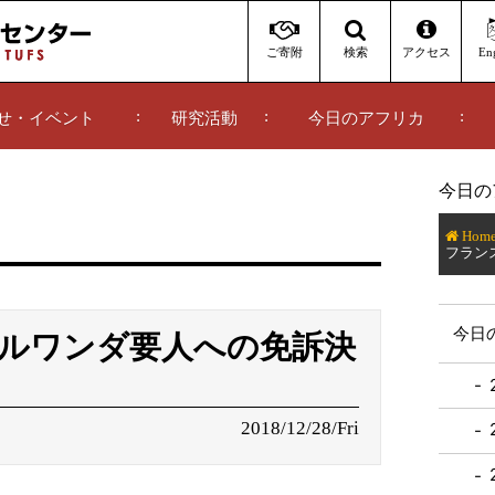
ご寄附
アクセス
Eng
検索
せ・イベント
研究活動
今日のアフリカ
今日の
Hom
フラン
今日
ルワンダ要人への免訴決
2018/12/28/Fri