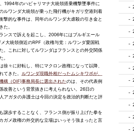
日、1994年のハビャリマナ大統領搭乗機撃墜事件に
のルワンダ大統領が乗った飛行機がキガリ空港到着
衝撃的な事件は、同年のルワンダ大虐殺の引き金と
きた。
ンスで訴えを起こし、2006年にはブルギエール
判事がカガメ大統領側近のRPF（政権与党：ルワンダ愛国戦
た。これに対してルワンダはフランスとの外交関係
た。
は徐々に好転し、特にマクロン政権になって以降、
れてきた。
ルワンダ現職外相だったムシキワボが、
構（OIF)事務局長に選出された
のは、その代表例
係改善という背景抜きに考えられない。26日の
亡人アガタの弁護士は今回の決定を政治的判断だと評
も譲歩することなく、フランス側が振り上げた拳を
カガメ政権の外交的な立場はいっそう強まったと言