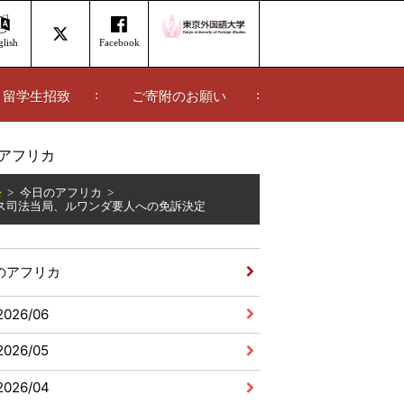
lish
Facebook
留学生招致
ご寄附のお願い
アフリカ
e
今日のアフリカ
ス司法当局、ルワンダ要人への免訴決定
のアフリカ
2026/06
2026/05
2026/04