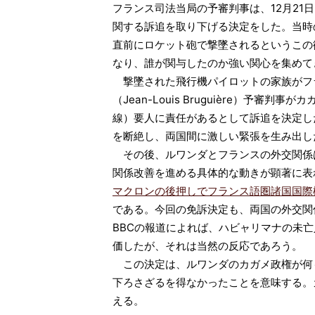
フランス司法当局の予審判事は、12月21
関する訴追を取り下げる決定をした。当時
直前にロケット砲で撃墜されるというこの
なり、誰が関与したのか強い関心を集めて
撃墜された飛行機パイロットの家族がフラ
（Jean-Louis Bruguière）予審
線）要人に責任があるとして訴追を決定し
を断絶し、両国間に激しい緊張を生み出し
その後、ルワンダとフランスの外交関係
関係改善を進める具体的な動きが顕著に表
マクロンの後押しでフランス語圏諸国国際機
である。今回の免訴決定も、両国の外交関
BBCの報道によれば、ハビャリマナの未
価したが、それは当然の反応であろう。
この決定は、ルワンダのカガメ政権が何
下ろさざるを得なかったことを意味する。
える。