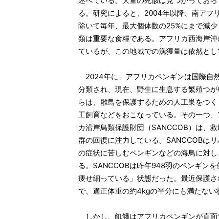
述べている。大量の死骸は見つかっておら
る。研究によると、2004年以降、南アフ
除いて毎年、最大個体数の25%にまで減
類は重要な食糧である。アフリカ西海岸沖
ているが、この地域での漁獲量は依然とし
2024年に、アフリカペンギンは国際自然
分類され、現在、野生に生息する繁殖つが
らは、雛鳥を保護するための人工巣をつく
工飼育などをおこなっている。その一つ、
カ沿岸鳥類保護財団（SANCCOB）は、
群の回復に注力している。SANCCOBは
の症状に苦しむペンギンなどの海鳥に対し
る。SANCCOBは昨年948羽のペンギ
痩せ細っている」状態だった。最近保護され
で、適正体重の約4kgの半分にも満たない
しかし、飢餓はアフリカペンギンが直面