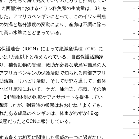
ず、おそらく海で死んでいくのだろうと推測してい
リカ西部沖におけるイワシ科魚類の生物量は、3年を
少した。アフリカペンギンにとって、このイワシ科魚
の気温と塩分濃度の変動により、産卵は不調に陥っ
て高い水準にとどまっている。
保護連合（IUCN）によって絶滅危惧種（CR）に
いは1万組以下と考えられている。自然保護活動家
り、捕食動物の管理、救助が必要な成鳥や雛鳥の人
アフリカペンギンの保護活動で知られる南部アフリ
救助活動、リハビリ活動、そして研究を通して、個体
リハビリ施設において、ケガ、油汚染、病気、その他
、24時間体制の医療ケアとサポートを提供してい
ンを保護したが、到着時の状態はおおむね「よくても、
たある成鳥のペンギンは、体重がわずか1.9kg
状態だったとCCNに報告している。
する多くの相互に関連した脅威の一つに過ぎない。