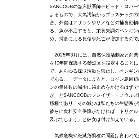
SANCCOBの臨床獣医師デビッド・ロバ
よるもので、大気汚染からプラスチックの
合、外傷はアザラシやサメなどの捕食動物
る。魚が不足すると、栄養失調のペンギン
め、捕食による負傷や死亡が増加するので
2025年3月には、自然保護活動家と商
を10年間保護する禁漁区を設定すること
で、あらゆる採取活動を禁止し、ペンギン
である。「データによると、ロベン島周辺
ンの個体数の減少に歯止めをかけるはずで
が」とSANCCOBのフレイザー＝ノウル
標種であり、その減少は私たちの生態系が
彼らに食料安全保障がなければ、トリクル
及ぶでしょう」と彼女は付け加えている。
気候危機や絶滅危惧種の問題は言われて