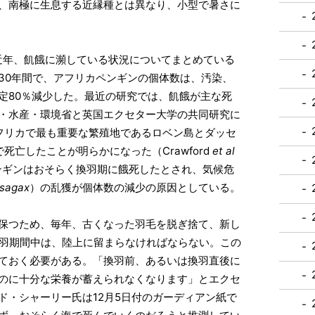
、南極に生息する近縁種とは異なり、小型で暑さに
近年、飢餓に瀕している状況についてまとめている
30年間で、アフリカペンギンの個体数は、汚染、
定80％減少した。最近の研究では、飢餓が主な死
・水産・環境省と英国エクセター大学の共同研究に
南アフリカで最も重要な繁殖地であるロベン島とダッセ
死亡したことが明らかになった（Crawford
et al
ペンギンはおそらく換羽期に餓死したとされ、気候危
 sagax
）の乱獲が個体数の減少の原因としている。
保つため、毎年、古くなった羽毛を脱ぎ捨て、新し
換羽期間中は、陸上に留まらなければならない。この
ておく必要がある。「換羽前、あるいは換羽直後に
のに十分な栄養が蓄えられなくなります」とエクセ
ド・シャーリー氏は12月5日付のガーディアン紙で