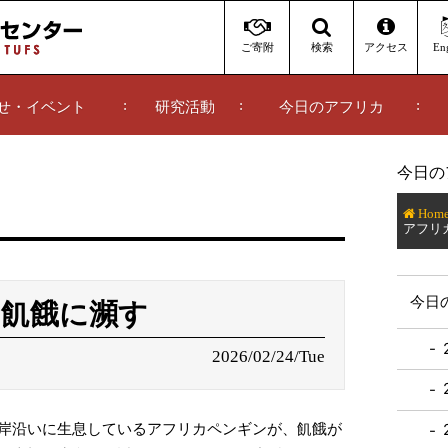
ご寄附
アクセス
Eng
検索
せ・イベント
研究活動
今日のアフリカ
今日の
Hom
アフリ
今日
飢餓に瀕す
2026/02/24/Tue
岸沿いに生息しているアフリカペンギンが、飢餓が