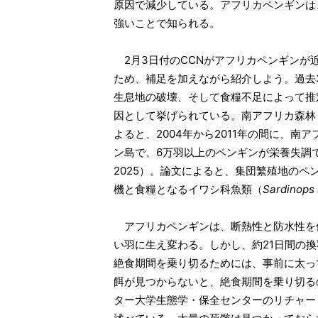
原因で減少している。アフリカペンギンは
強いことで知られる。
2月3日付のCCNがアフリカペンギンが
ため、補足を加えながら紹介しよう。過去
生息地の破壊、そして食糧不足によって推
因として挙げられている。南アフリカ森林
よると、2004年から2011年の間に、
ン島で、6万羽以上のペンギンが栄養失調で
2025）。論文によると、集団繁殖地の
機と食糧となるイワシ科魚類（
Sardinops
アフリカペンギンは、断熱性と防水性を
い羽に生え変わる。しかし、約21日間の
絶食期間を乗り切るためには、事前に太っ
餌が見つからないと、絶食期間を乗り切る
ター大学生態学・保全センターのリチャー