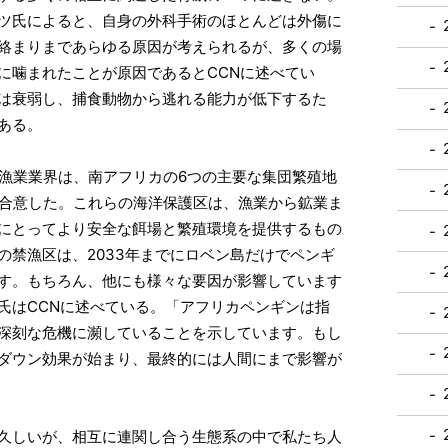
ーツ氏によると、自身の外科手術のほとんどは外傷に
絡まりまであらゆる原因が考えられるが、多くの場
に噛まれたことが原因であるとCCNに述べてい
は衰弱し、捕食動物から逃れる能力が低下するた
ある。
業漁業業界は、南アフリカの6つの主要な集団繁殖地
に合意した。これらの海洋保護区は、漁業から鉱業ま
にとってより安全な餌場と繁殖環境を提供するもの
の禁漁区は、2033年までにロベン島だけでペンギ
す。もちろん、他にも様々な要因が影響しています
ズ氏はCCNに述べている。「アフリカペンギンは指
深刻な危機に瀕していることを示しています。もし
ダウン効果が始まり、最終的には人間にまで影響が
久しいが、相互に連関し合う生態系の中で私たち人