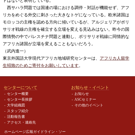
トはないと表明している。
西サハラ問題では国連の場における調停・対話が機能せず、アフ
リカをめぐる外交に刺さった大きなトゲになっている。欧米諸国は
モロッコの主権を認める方向に傾いているが、アルジェリアがポリ
サリオ戦線の主権を確立する立場を変える見込みはない。昨今の国
際情勢の中でパレスチナ問題と連動し、ポリサリオ戦線に同情的な
アフリカ諸国が立場を変えることもないだろう。
（武内進一）
東京外国語大学現代アフリカ地域研究センターは、
アフリカ人留学
生招致のためご寄付をお願いしています
。
センターについて
お知らせ・イベント
センター概要
お知らせ
センター長挨拶
ASCセミナー
大学組織図
その他のイベント
スタッフ紹介
活動報告書
アクセス・連絡先
ホームページ広報ガイドライン・
ソー