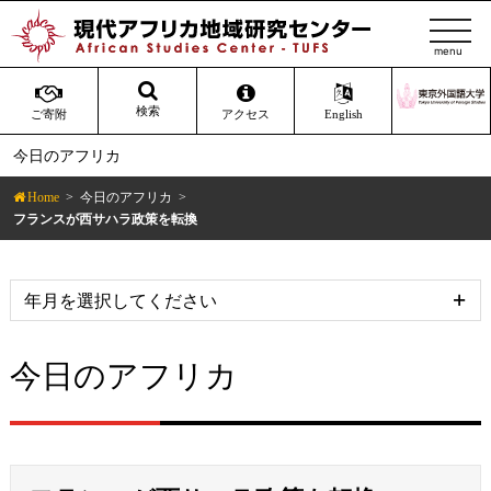
t
o
g
g
検索
ご寄附
アクセス
English
l
今日のアフリカ
e
n
Home
今日のアフリカ
a
フランスが西サハラ政策を転換
v
i
g
a
t
今日のアフリカ
i
o
n