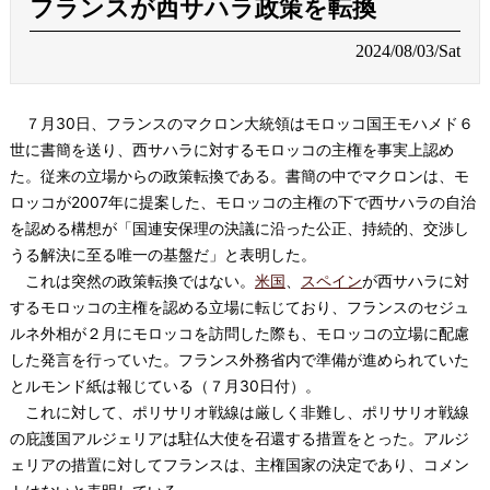
フランスが西サハラ政策を転換
2024/08/03/Sat
７月30日、フランスのマクロン大統領はモロッコ国王モハメド６
世に書簡を送り、西サハラに対するモロッコの主権を事実上認め
た。従来の立場からの政策転換である。書簡の中でマクロンは、モ
ロッコが2007年に提案した、モロッコの主権の下で西サハラの自治
を認める構想が「国連安保理の決議に沿った公正、持続的、交渉し
うる解決に至る唯一の基盤だ」と表明した。
これは突然の政策転換ではない。
米国
、
スペイン
が西サハラに対
するモロッコの主権を認める立場に転じており、フランスのセジュ
ルネ外相が２月にモロッコを訪問した際も、モロッコの立場に配慮
した発言を行っていた。フランス外務省内で準備が進められていた
とルモンド紙は報じている（７月30日付）。
これに対して、ポリサリオ戦線は厳しく非難し、ポリサリオ戦線
の庇護国アルジェリアは駐仏大使を召還する措置をとった。アルジ
ェリアの措置に対してフランスは、主権国家の決定であり、コメン