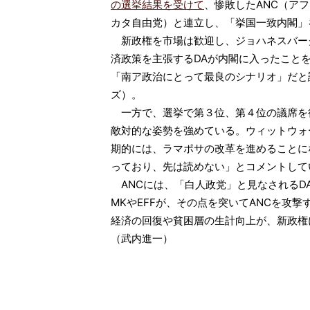
の選挙結果を受けて
、惨敗したANC（アフ
カタ自由党）と連立し、「挙国一致内閣」
新政権を市場は歓迎し、ジョハネスバー
済政策を主張するDAが内閣に入ったこと
「南ア政治にとって最良のシナリオ」だと
ズ）。
一方で、選挙で第３位、第４位の議席を得
敵対的な姿勢を強めている。ウィットウォータ
期的には、ラマポサの改革を進めることに
っており、先は読めない」とコメントして
ANCには、「白人政党」と見なされるD
MKやEFFが、その点を突いてANCを攻
経済の回復や貧困層の生計向上が、新政権
（武内進一）