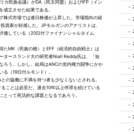
リカ民族会議）がDA（民主同盟）およびIFP（イン
を成立させた結果である。
グ株式市場では連日株価が上昇した。市場指向の経
を投資家が好感した。JPモルガンのアナリストは、
評価している（20日付ファイナンシャルタイム
たMK（民族の槍）とEFF（経済的自由戦士）は
ースランド大の研究者Niall Reddy氏は、「短
なろう。しかし、結局はANCの党内権力闘争にかか
いる（19日付ルモンド）。
Aとの協働に不満を持つ者も少なくないとされる。
撃することは必至だ。過去10年以上停滞を続けている
にとって死活的な課題となるであろう。