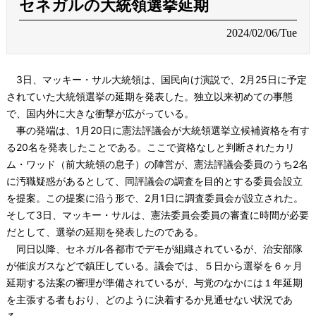
セネガルの大統領選挙延期
2024/02/06/Tue
3日、マッキー・サル大統領は、国民向け演説で、2月25日に予定
されていた大統領選挙の延期を発表した。独立以来初めての事態
で、国内外に大きな衝撃が広がっている。
事の発端は、1月20日に憲法評議会が大統領選挙立候補資格を有す
る20名を発表したことである。ここで資格なしと判断されたカリ
ム・ワッド（前大統領の息子）の陣営が、憲法評議会委員のうち2名
に汚職疑惑があるとして、同評議会の調査を目的とする委員会設立
を提案。この提案に沿う形で、2月1日に調査委員会が設立された。
そして3日、マッキー・サルは、憲法委員会委員の審査に時間が必要
だとして、選挙の延期を発表したのである。
同日以降、セネガル各都市でデモが組織されているが、治安部隊
が催涙ガスなどで鎮圧している。議会では、５日から選挙を６ヶ月
延期する法案の審理が準備されているが、与党のなかには１年延期
を主張する者もおり、どのように決着するか見通せない状況であ