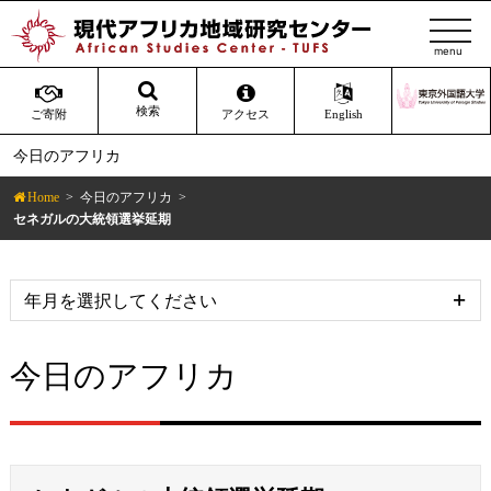
t
o
g
g
検索
ご寄附
アクセス
English
l
今日のアフリカ
e
n
Home
今日のアフリカ
a
セネガルの大統領選挙延期
v
i
g
a
t
今日のアフリカ
i
o
n