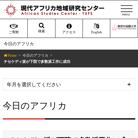
t
o
g
g
検索
ご寄附
アクセス
English
l
今日のアフリカ
e
n
Home
今日のアフリカ
a
チセケディ派が下院で多数派工作に成功
v
i
g
a
t
今日のアフリカ
i
o
n