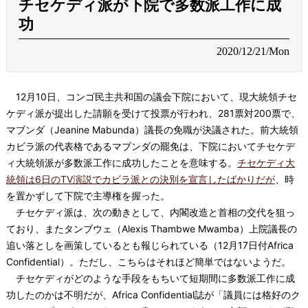
チセケディ派が下院で多数派工作に成
功
2020/12/21/Mon
12月10日、コンゴ民主共和国の議会下院において、現大統領チセ
ケディ派が提出した請願を受けて投票が行われ、281票対200票で、
マブンダ（Jeanine Mabunda）議長の免職が決議された。前大統領
カビラ派の代表格であるマブンダの罷免は、下院においてチセケデ
ィ大統領派が多数派工作に成功したことを意味する。
チセケディ大
統領は6日のTV演説でカビラ派との決別を宣言したばかりだが
、時
を置かずして下院で主導権を握った。
チセケディ派は、次の動きとして、内閣改造と首相の交代を狙っ
ており、またタンブウェ（Alexis Thambwe Mwamba）上院議長の
追い落としを画策しているとも報じられている（12月17日付Africa
Confidential）。ただし、こちらはそれほど簡単ではないようだ。
チセケディがどのような手段をもちいて短期間に多数派工作に成
功したのかは不明だが、Africa Confidential誌が「議員には格好のク