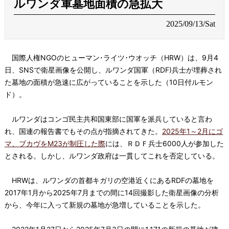
ルワンダ軍墓地面積の急拡大
2025/09/13/Sat
国際人権NGOのヒューマン･ライツ･ウオッチ（HRW）は、9月4
日、SNSで衛星画像を公開し、ルワンダ国軍（RDF)兵士が埋葬され
た墓地の面積が急速に広がっていることを示した（10日付ルモン
ド）。
ルワンダはコンゴ民主共和国東部に国軍を派兵していると言わ
れ、国連の報告書でもその点が指摘されてきた。
2025年1～2月にゴ
マ、ブカヴをM23が制圧した際
には、ＲＤＦ兵士6000人が参加した
とされる。しかし、ルワンダ政府は一貫してこれを否定している。
HRWは、ルワンダの首都キガリの空港近くにあるRDFの墓地を
2017年1月から2025年7月までの間に14回撮影した衛星画像の分析
から、今年に入って新規の墓地が急増していることを示した。