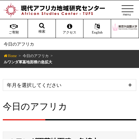
t
o
g
g
検索
ご寄附
アクセス
English
l
今日のアフリカ
e
n
Home
今日のアフリカ
a
ルワンダ軍墓地面積の急拡大
v
i
g
a
t
今日のアフリカ
i
o
n