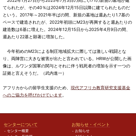
2022年1月27日から2025年7月3日の間に1,171の新規の墓地が建
てられたが、その40％は2024年12月15日以降に建てられたものだ
という。2017年～2021年半ばの間、新規の墓地は週あたり1.7基の
ペースで建造されたが、2022年初頭にM23が再興すると週あたりの
建造数は6基に増えた。2024年12月15日から2025年4月9日の間、
週あたり22基と顕著に増加した。
今年初めのM23による制圧地域拡大に際しては激しい戦闘とな
り、両陣営に大きな被害が出たと言われている。HRWが公開した画
像は、ルワンダ国軍の関与とそれに伴う戦死者の増加を示す一つの
証拠と言えそうだ。（武内進一）
アフリカからの留学生支援のため、
現代アフリカ教育研究支援基金
へのご協力を呼びかけています
。
センターについて
お知らせ・イベント
センター概要
お知らせ