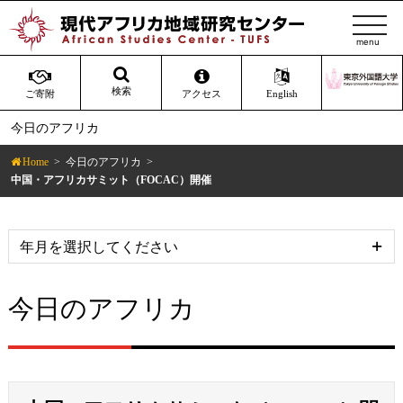
t
o
g
g
検索
ご寄附
アクセス
English
l
今日のアフリカ
e
n
Home
今日のアフリカ
a
中国・アフリカサミット（FOCAC）開催
v
i
g
a
t
今日のアフリカ
i
o
n