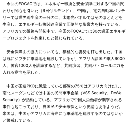
今回のFOCACでは、エネルギー転換と安全保障に対する中国の関
わりが関心を引いた（6日付ルモンド）。中国は、電気自動車バッテ
リーでは世界総生産の三分の二、太陽光パネルではそのほとんどを
生産し、エネルギー転換関連産業で圧倒的な影響力を持っている。
アフリカでの販路も開拓中で、今回のFOCACでは30の適正エネルギ
ープロジェクトを約束したと報じられている。
安全保障面の協力についても、積極的な姿勢を打ち出した。中国
は既にジブチに軍基地を建設しているが、アフリカ諸国の軍人6000
人、警官1000人を訓練するなど、共同演習、共同パトロールに力を
入れる意向を示した。
中国が国連PKOに派遣している部隊の75％はアフリカ向けだし、
南北スーダンなどでは中国の民間軍事企業（VSS Security、DeWe
Security）が活動している。アフリカで中国人労働者が襲撃される
事件も起こっており、自国民の安全確保という要請もあるようだ。
米国は、中国がアフリカ西海岸にも軍基地を建設するのではないか
と警戒している。