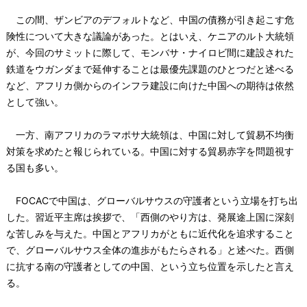
この間、ザンビアのデフォルトなど、中国の債務が引き起こす危
険性について大きな議論があった。とはいえ、ケニアのルト大統領
が、今回のサミットに際して、モンバサ・ナイロビ間に建設された
鉄道をウガンダまで延伸することは最優先課題のひとつだと述べる
など、アフリカ側からのインフラ建設に向けた中国への期待は依然
として強い。
一方、南アフリカのラマポサ大統領は、中国に対して貿易不均衡
対策を求めたと報じられている。中国に対する貿易赤字を問題視す
る国も多い。
FOCACで中国は、グローバルサウスの守護者という立場を打ち出
した。習近平主席は挨拶で、「西側のやり方は、発展途上国に深刻
な苦しみを与えた。中国とアフリカがともに近代化を追求すること
で、グローバルサウス全体の進歩がもたらされる」と述べた。西側
に抗する南の守護者としての中国、という立ち位置を示したと言え
る。