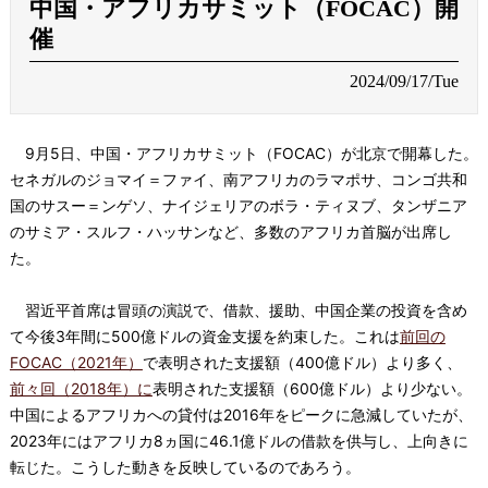
中国・アフリカサミット（FOCAC）開
催
2024/09/17/Tue
9月5日、中国・アフリカサミット（FOCAC）が北京で開幕した。
セネガルのジョマイ＝ファイ、南アフリカのラマポサ、コンゴ共和
国のサスー＝ンゲソ、ナイジェリアのボラ・ティヌブ、タンザニア
のサミア・スルフ・ハッサンなど、多数のアフリカ首脳が出席し
た。
習近平首席は冒頭の演説で、借款、援助、中国企業の投資を含め
て今後3年間に500億ドルの資金支援を約束した。これは
前回の
FOCAC（2021年）
で表明された支援額（400億ドル）より多く、
前々回（2018年）に
表明された支援額（600億ドル）より少ない。
中国によるアフリカへの貸付は2016年をピークに急減していたが、
2023年にはアフリカ8ヵ国に46.1億ドルの借款を供与し、上向きに
転じた。こうした動きを反映しているのであろう。