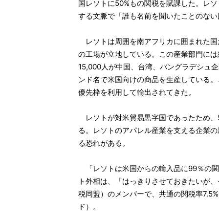
国レソトに50%もの関税を賦課した。レソ
する文脈で「誰も名前を聞いたことのない
レソトは周囲を南アフリカに囲まれた国
の工場が立地している。この産業部門には約3
15,000人が中国、台湾、バングラデシュ企業の
ンド名で米国向けの商品を生産している。
優先枠を利用して輸出されてきた。
レソトが対米貿易黒字国であったため、5
る。レソトのアパレル産業を支える企業の
る恐れがある。
「レソトは米国からの輸入品に99％の関
ト外相は、「はっきりさせておきたいが、
税同盟）のメンバーで、共通の関税率7.5
ド）。