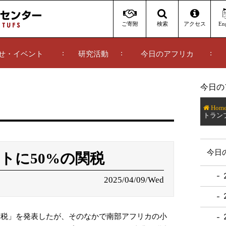
ご寄附
アクセス
Eng
検索
せ・イベント
研究活動
今日のアフリカ
今日の
Hom
トラン
今日
トに50%の関税
2025/04/09/Wed
税」を発表したが、そのなかで南部アフリカの小