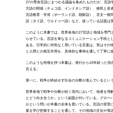
27の専攻言語にまつわる議論を集めたものだが、言
方語の関係（チェコ語、インドネシア語）、移民と若
言語教育・学習（ポーランド語、朝鮮語）、言文一致
語（タイ語、ウルドゥー語）など、扱っている話題は
このように本書では、世界各地の27言語と地域を専
らせている。言語を単なるコミュニケーション手段と
ある。日常的に何気なく用いている言葉は、実はその
と人間との相互作用を、具体的な事例を通して丁寧に
このような特徴を持つ本書は、発行から10年経った
言える。
第一に、戦争が終結せず社会の分断が進んでいるとい
世界各地で戦争や分断が続く現代において、他者を理
とどう向き合うか」という副題が付いている。グロー
かという問いが本書の全体を貫いている。言語の背景
葉を学び把握することを通して、その地域の文化や母