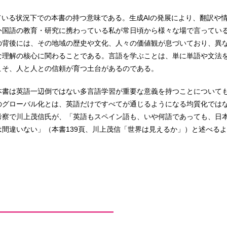
ている状況下での本書の持つ意味である。生成AIの発展により、翻訳や
外国語の教育・研究に携わっている私が常日頃から様々な場で言ってい
の背後には、その地域の歴史や文化、人々の価値観が息づいており、異
な理解の核心に関わることである。言語を学ぶことは、単に単語や文法
こそ、人と人との信頼が育つ土台があるのである。
本書は英語一辺倒ではない多言語学習が重要な意義を持つことについて
のグローバル化とは、英語だけですべてが通じるようになる均質化では
考察で川上茂信氏が、「英語もスペイン語も、いや何語であっても、日
間違いない」（本書139頁、川上茂信「世界は見えるか」）と述べる