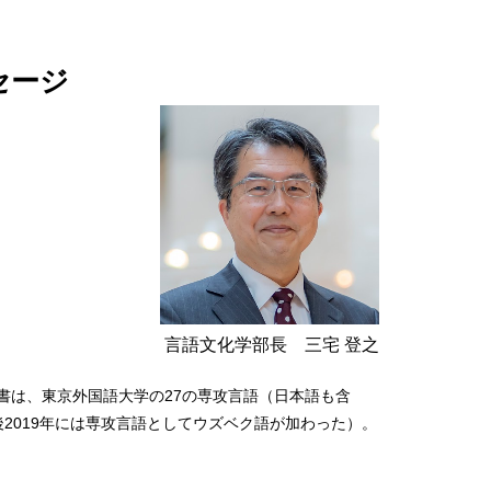
セージ
言語文化学部長 三宅 登之
書は、東京外国語大学の27の専攻言語（日本語も含
2019年には専攻言語としてウズベク語が加わった）。