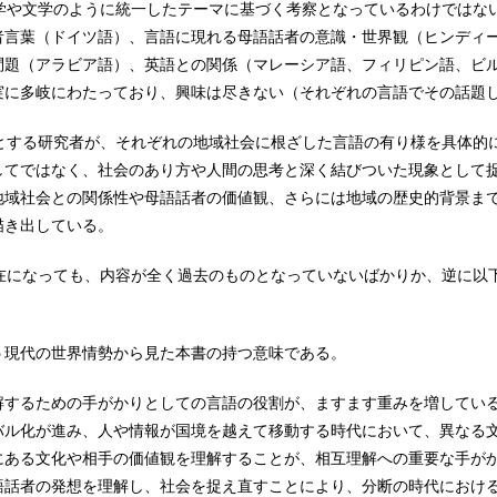
語学や文学のように統一したテーマに基づく考察となっているわけではな
者言葉（ドイツ語）、言語に現れる母語話者の意識・世界観（ヒンディ
問題（アラビア語）、英語との関係（マレーシア語、フィリピン語、ビ
実に多岐にわたっており、興味は尽きない（それぞれの言語でその話題
門とする研究者が、それぞれの地域社会に根ざした言語の有り様を具体的
してではなく、社会のあり方や人間の思考と深く結びついた現象として
地域社会との関係性や母語話者の価値観、さらには地域の歴史的背景ま
描き出している。
現在になっても、内容が全く過去のものとなっていないばかりか、逆に以
う現代の世界情勢から見た本書の持つ意味である。
解するための手がかりとしての言語の役割が、ますます重みを増してい
バル化が進み、人や情報が国境を越えて移動する時代において、異なる
にある文化や相手の価値観を理解することが、相互理解への重要な手が
語話者の発想を理解し、社会を捉え直すことにより、分断の時代におけ