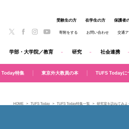
受験生の方
在学生の方
保護者
寄附をする
お問い合わせ
交通ア
学部・大学院／教育
研究
社会連携
 Today
特集
東京外大教員
の本
TUFS Today
に
HOME
TUFS Today
TUFS Today特集一覧
研究室を訪ねてみよ