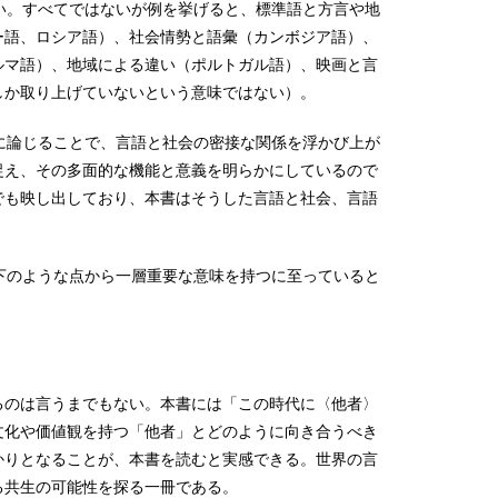
い。すべてではないが例を挙げると、標準語と方言や地
ー語、ロシア語）、社会情勢と語彙（カンボジア語）、
ルマ語）、地域による違い（ポルトガル語）、映画と言
しか取り上げていないという意味ではない）。
に論じることで、言語と社会の密接な関係を浮かび上が
捉え、その多面的な機能と意義を明らかにしているので
でも映し出しており、本書はそうした言語と社会、言語
下のような点から一層重要な意味を持つに至っていると
るのは言うまでもない。本書には「この時代に〈他者〉
文化や価値観を持つ「他者」とどのように向き合うべき
かりとなることが、本書を読むと実感できる。世界の言
る共生の可能性を探る一冊である。