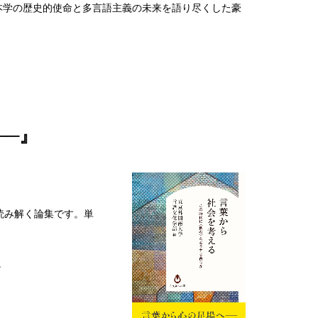
本学の歴史的使命と多言語主義の未来を語り尽くした豪
──』
読み解く論集です。単
。