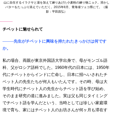
山に自生するイラクサと湯を加えて練りあげた小麦粉の練り物ニョク。溶かし
バターをたっぷり添えていただく。2015年8月、青海省ツェコ県にて。（撮
影：平田昌弘）
チベットに魅せられて
────先生がチベットに興味を持たれたきっかけは何です
か。
私の場合、両親が東京外国語大学出身で、母がモンゴル語
科、父がロシア語科でした。1960年代の日本には、1950年
代にチベットからインドに亡命し、日本に招へいされたチ
ベット人の先生たちが何人もいたんです。その時、母は大
学生時代にチベット人の先生からチベット語を学び始め、
そのまま研究の道に進みました。実は父も同じタイミング
でチベット語を学んだという、当時としては珍しい家庭環
境で育ち、家にはチベット人のお坊さんが何ヶ月も滞在す