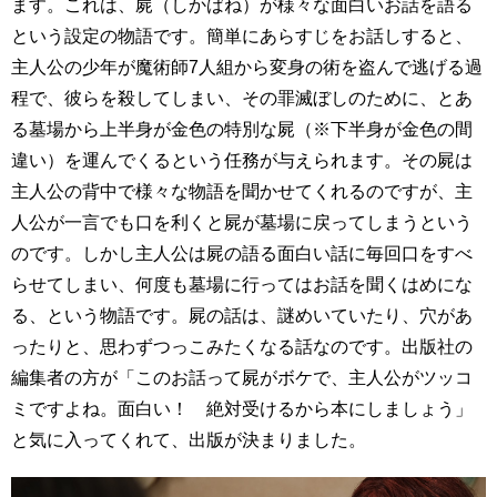
ます。これは、屍（しかばね）が様々な面白いお話を語る
という設定の物語です。簡単にあらすじをお話しすると、
主人公の少年が魔術師7人組から変身の術を盗んで逃げる過
程で、彼らを殺してしまい、その罪滅ぼしのために、とあ
る墓場から上半身が金色の特別な屍（※下半身が金色の間
違い）を運んでくるという任務が与えられます。その屍は
主人公の背中で様々な物語を聞かせてくれるのですが、主
人公が一言でも口を利くと屍が墓場に戻ってしまうという
のです。しかし主人公は屍の語る面白い話に毎回口をすべ
らせてしまい、何度も墓場に行ってはお話を聞くはめにな
る、という物語です。屍の話は、謎めいていたり、穴があ
ったりと、思わずつっこみたくなる話なのです。出版社の
編集者の方が「このお話って屍がボケで、主人公がツッコ
ミですよね。面白い！ 絶対受けるから本にしましょう」
と気に入ってくれて、出版が決まりました。