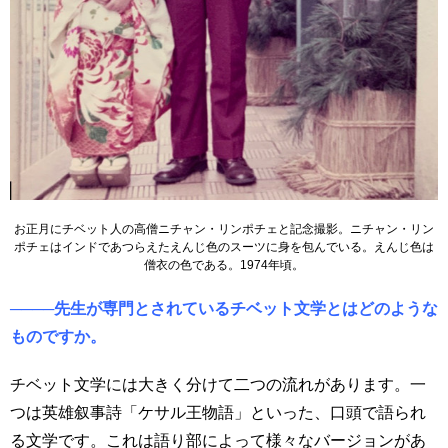
お正月にチベット人の高僧ニチャン・リンポチェと記念撮影。ニチャン・リン
ポチェはインドであつらえたえんじ色のスーツに身を包んでいる。えんじ色は
僧衣の色である。1974年頃。
────先生が専門とされているチベット文学とはどのような
ものですか。
チベット文学には大きく分けて二つの流れがあります。一
つは英雄叙事詩「ケサル王物語」といった、口頭で語られ
る文学です。これは語り部によって様々なバージョンがあ