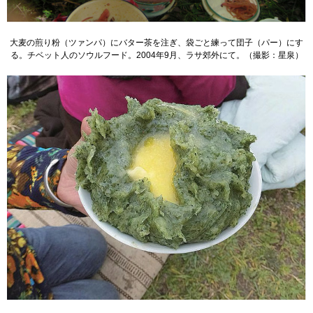
大麦の煎り粉（ツァンパ）にバター茶を注ぎ、袋ごと練って団子（パー）にす
る。チベット人のソウルフード。2004年9月、ラサ郊外にて。（撮影：星泉）