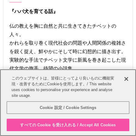
『ハバ犬を育てる話』
仏の教えを胸に自然と共に生きてきたチベットの
人々。
かれらを取り巻く現代社会の問題や人間関係の複雑さ
を鋭く捉え、鮮やかにそして時に幻想的に描き出す。
実験的な手法でチベット文学に新風を巻き起こした現
代文学の旗手、待望の小説集。
短篇・中篇をあわせて9作を収録。
このウェブサイトは、皆様にとってより良いものに機能実
現・改善するためにCookieを使用します。/ This website
uses cookies to personalise your experience and analyse
『ハバ犬を育てる話 』タクブンジャ 著 海老原志
site usage.
穂、大川謙作、星泉、三浦順子 訳
Cookie 設定 / Cookie Settings
文学（小説）・文芸・翻訳・海外文学
シリーズ：〈物語の島アジア〉
すべての Cookie を受け入れる / Accept All Cookies
版・頁：四六変型判・並製・296頁