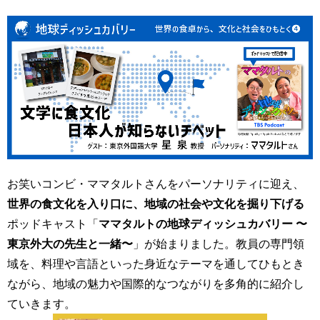
育
者
の
方
研
究
卒
業
社
生
会
の
連
方
携
一
入
般・
お笑いコンビ・ママタルトさんをパーソナリティに迎え、
試
地
情
世界の食文化を入り口に、地域の社会や文化を掘り下げる
域
報
ポッドキャスト「
ママタルトの地球ディッシュカバリー 〜
の
方
東京外大の先生と一緒〜
」が始まりました。教員の専門領
寄
域を、料理や言語といった身近なテーマを通してひもとき
附
教
を
ながら、地域の魅力や国際的なつながりを多角的に紹介し
職
す
ていきます。
員
る
専