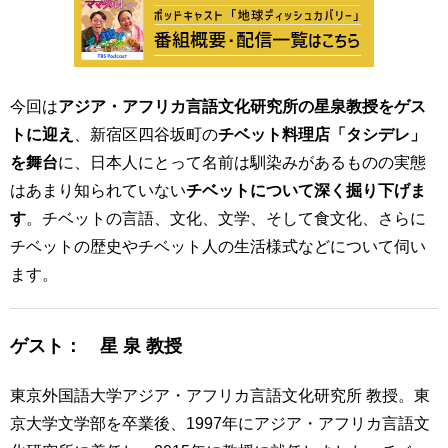
用
お
問
い
合
今回は
アジア・アフリカ言語文化研究所の星泉教授をゲス
わ
トに迎え
、新宿区四谷坂町の
チベット料理店「タシデレ」
せ
を舞台
に、日本人にとって名前は馴染みがあるものの実態
交
はあまり知られていない
チベットについて深く掘り下げま
通
す
。チベットの言語、文化、文学、そして食文化、さらに
ア
ク
チベットの歴史やチベット人の生活様式などについて伺い
セ
ます。
ス
サ
ゲスト： 星 泉 教授
イ
ト
東京外国語大学アジア・アフリカ言語文化研究所 教授。東
マ
ッ
京大学文学部を卒業後、1997年にアジア・アフリカ言語文
プ