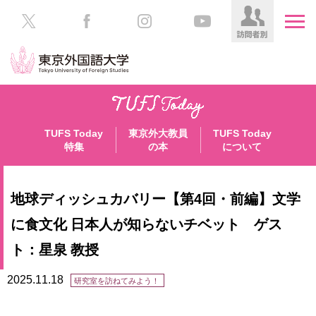
HOME
受
験
TUFS Today
東京外大教員
TUFS Today
生
大
特集
の本
について
の
学
方
案
内
地球ディッシュカバリー【第4回・前編】文学
在
学
学
に食文化 日本人が知らないチベット ゲス
生
部・
ト：星泉 教授
の
大
方
学
2025.11.18
院
研究室を訪ねてみよう！
／
保
教
護