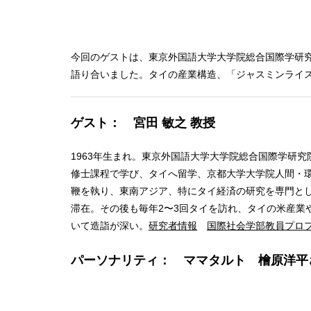
今回のゲストは、東京外国語大学大学院総合国際学研
語り合いました。タイの産業構造、「ジャスミンライ
ゲスト： 宮田 敏之 教授
1963年生まれ。東京外国語大学大学院総合国際学研
修士課程で学び、タイへ留学、京都大学大学院人間・環
鞭を執り、東南アジア、特にタイ経済の研究を専門とし
滞在。その後も毎年2〜3回タイを訪れ、タイの米産
いて造詣が深い。
研究者情報
国際社会学部教員プロ
パーソナリティ： ママタルト 檜原洋平
-