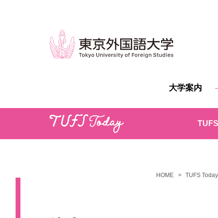
大学案内
TUFS
HOME
TUFS Today