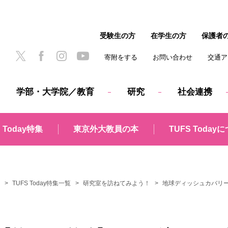
受験生の方
在学生の方
保護者
寄附をする
お問い合わせ
交通ア
学部・大学院／教育
研究
社会連携
 Today
特集
東京外大教員
の本
TUFS Today
に
TUFS Today特集一覧
研究室を訪ねてみよう！
地球ディッシュカバリ