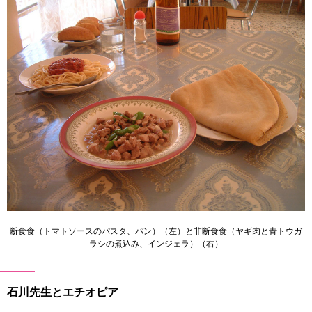
断食食（トマトソースのパスタ、パン）（左）と非断食食（ヤギ肉と青トウガ
ラシの煮込み、インジェラ）（右）
石川先生とエチオピア