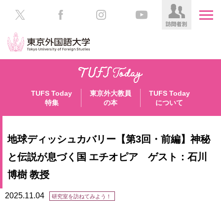
HOME
受
験
TUFS Today
東京外大教員
TUFS Today
生
大
特集
の本
について
の
学
方
案
内
地球ディッシュカバリー【第3回・前編】神秘
在
学
学
と伝説が息づく国 エチオピア ゲスト：石川
生
部・
博樹 教授
の
大
方
学
2025.11.04
院
研究室を訪ねてみよう！
／
保
教
護