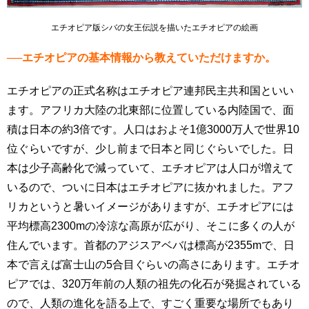
エチオピア版シバの女王伝説を描いたエチオピアの絵画
──エチオピアの基本情報から教えていただけますか。
エチオピアの正式名称はエチオピア連邦民主共和国といい
ます。アフリカ大陸の北東部に位置している内陸国で、面
積は日本の約3倍です。人口はおよそ1億3000万人で世界10
位ぐらいですが、少し前まで日本と同じぐらいでした。日
本は少子高齢化で減っていて、エチオピアは人口が増えて
いるので、ついに日本はエチオピアに抜かれました。アフ
リカというと暑いイメージがありますが、エチオピアには
平均標高2300mの冷涼な高原が広がり、そこに多くの人が
住んでいます。首都のアジスアベバは標高が2355mで、日
本で言えば富士山の5合目ぐらいの高さにあります。エチオ
ピアでは、320万年前の人類の祖先の化石が発掘されている
ので、人類の進化を語る上で、すごく重要な場所でもあり