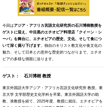
用
お
問
い
合
今回は
アジア・アフリカ言語文化研究所の石川博樹教授を
わ
ゲストに迎え、中目黒のエチオピア料理店「クイーン・シ
せ
ーバ」を舞台に、エチオピアの歴史、文化、そして食につ
交
いて深く掘り下げます
。独自のキリスト教文化や食文化の
通
魅力、そして日本との意外な歴史的つながりまで、エチオ
ア
ク
ピアの多様な側面に迫ります。
セ
ス
ゲスト： 石川博樹 教授
サ
イ
東京外国語大学アジア・アフリカ言語文化研究所 教授。東
ト
京大学 文学部歴史文化学科を卒業。東京外国語大学の助
マ
ッ
教、准教授を経て、2025年度、教授に就任。エチオピアを
プ