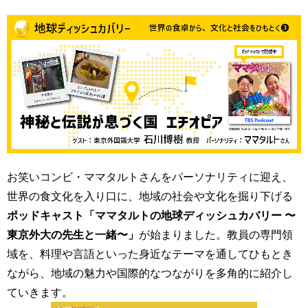
育
者
の
方
研
究
卒
業
社
生
会
の
連
方
携
一
入
般・
お笑いコンビ・ママタルトさんをパーソナリティに迎え、
試
地
情
世界の食文化を入り口に、地域の社会や文化を掘り下げる
域
報
ポッドキャスト「ママタルトの地球ディッシュカバリー 〜
の
方
東京外大の先生と一緒〜」
が始まりました。教員の専門領
寄
域を、料理や言語といった身近なテーマを通してひもとき
附
教
を
ながら、地域の魅力や国際的なつながりを多角的に紹介し
職
す
ていきます。
員
る
専