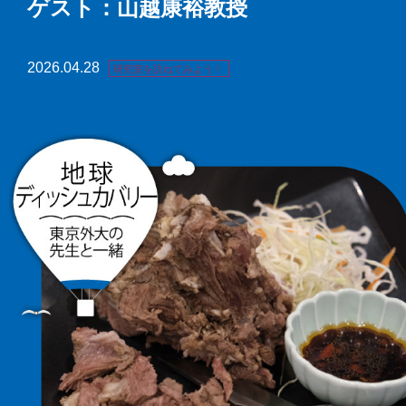
ゲスト：山越康裕教授
育
者
の
方
研
2026.04.28
研究室を訪ねてみよう！
究
卒
業
社
生
会
の
連
方
携
一
入
般・
試
地
情
域
報
の
方
寄
附
教
を
職
す
員
る
専