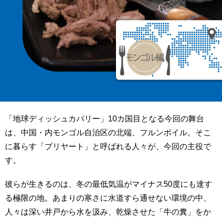
用
お
問
い
合
わ
せ
交
通
ア
「地球ディッシュカバリー」10カ国目となる今回の舞台
ク
は、中国・内モンゴル自治区の北端、フルンボイル。そこ
セ
ス
に暮らす「ブリヤート」と呼ばれる人々が、今回の主役で
す。
サ
イ
彼らが生きるのは、冬の最低気温がマイナス50度にも達す
ト
マ
る極限の地。あまりの寒さに水道すら通せない環境の中、
ッ
人々は深い井戸から水を汲み、乾燥させた「牛の糞」をか
プ