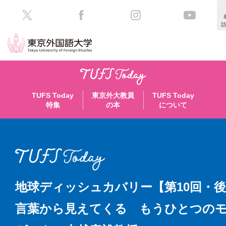
HOME
受
験
TUFS Today
東京外大教員
TUFS Today
生
大
特集
の本
について
の
学
方
案
内
在
学
学
生
部・
の
大
地球ディッシュカバリー【第10回・
方
学
院
言葉から見えてくる もうひとつの
／
保
教
護