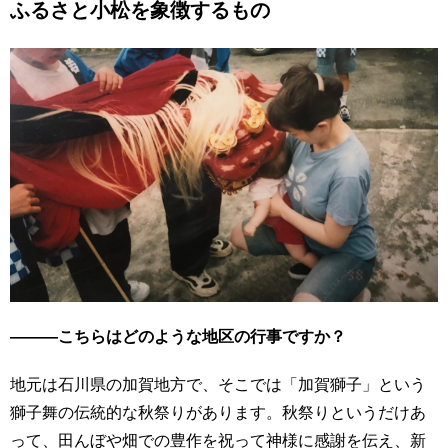
ふるさと小松を象徴するもの
用
お
問
い
合
わ
せ
交
通
ア
ク
セ
ス
サ
―――こちらはどのような地区の行事ですか？
イ
ト
地元は石川県の加賀地方で、そこでは「加賀獅子」という
マ
獅子舞の伝統的な秋祭りがあります。秋祭りというだけあ
ッ
って、田んぼや畑での豊作を祝って神様に感謝を伝え、新
プ