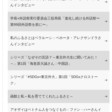
んインタビュー
学長×外語祭実行委員会三役局長「進化し続ける外語祭〜
第99回外語祭を前に〜」
私のふるさとはベラルーシ：ペホータ・アレクサンドラさ
んインタビュー
シリーズ「なぜその言語？～東京外大生に聞いてみた！
～」第1回「海老原大誠さん：中国語」
シリーズ「#SDGs×東京外大」第1回「SDGsクロストー
ク」
函館と私～私を育ててくれたふるさと～
アオザイはベトナム人をつなぐもの：ファン・ハーさんイ