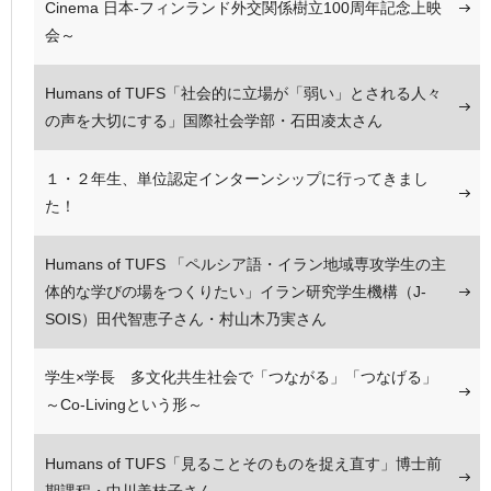
Cinema 日本-フィンランド外交関係樹立100周年記念上映
会～
Humans of TUFS「社会的に立場が「弱い」とされる人々
の声を大切にする」国際社会学部・石田凌太さん
１・２年生、単位認定インターンシップに行ってきまし
た！
Humans of TUFS 「ペルシア語・イラン地域専攻学生の主
体的な学びの場をつくりたい」イラン研究学生機構（J-
SOIS）田代智恵子さん・村山木乃実さん
学生×学長 多文化共生社会で「つながる」「つなげる」
～Co-Livingという形～
Humans of TUFS「見ることそのものを捉え直す」博士前
期課程・中川美枝子さん