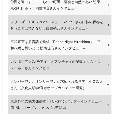
仲間と過ごす、ここちいい町田～都会と自然のあいだ 東
京都町田市～：内藤海音さんインタビュー
シリーズ「TUFS PLAYLIST」 “Youth” きみに私の青春を
奪うことはできない：藤原萌乃さんインタビュー
平和宣言を多言語で発信『Peace Night Hiroshima』～平
和へ綴る想いとは 松橋佳乃さんインタビュー～
カンボジア バンテアイ・ミアンチェイの記憶：ルム・ス
レイネイさんインタビュー
ナンバーワン、オンリーワンが求められる世界：小栗宏太
さん（文化人類学/香港ポップカルチャー研究）
東京外大の魅力発信隊！TUFSアンバサダーインタビュー
第1弾～オープンキャンパス奮闘編～