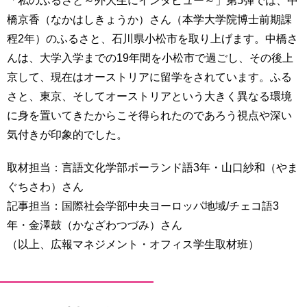
「私のふるさと～外大生にインタビュー～」第5弾では、中
育
者
橋京香（なかはしきょうか）さん（本学大学院博士前期課
の
方
程2年）のふるさと、石川県小松市を取り上げます。中橋さ
研
究
んは、大学入学までの19年間を小松市で過ごし、その後上
卒
京して、現在はオーストリアに留学をされています。ふる
業
社
さと、東京、そしてオーストリアという大きく異なる環境
生
会
の
に身を置いてきたからこそ得られたのであろう視点や深い
連
方
携
気付きが印象的でした。
一
入
取材担当：言語文化学部ポーランド語3年・山口紗和（やま
般・
試
ぐちさわ）さん
地
情
域
記事担当：国際社会学部中央ヨーロッパ地域/チェコ語3
報
の
年・金澤鼓（かなざわつづみ）さん
方
寄
（以上、広報マネジメント・オフィス学生取材班）
附
教
を
職
す
員
る
専