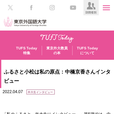
HOME
受
験
TUFS Today
東京外大教員
TUFS Today
生
大
特集
の本
について
の
学
方
案
内
ふるさと小松は私の原点：中橋京香さんインタ
在
学
学
ビュー
生
部・
の
大
2022.04.07
外大生インタビュー
方
学
院
／
保
教
護