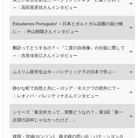
～：高田英里佳さんインタビュー
Estudamos Português! ～日本とポルトガル語圏の架け橋
に～ ：外山朝陽さんインタビュー
翻訳ってどうするの？～『二度の自画像』の出版に際して
～：吉良佳奈江さんインタビュー
ムスリム留学生は今～パンデミック下の日本で学ぶ～
静かな町で自然と共に～ロシア・モスクワの郊外にて～
：レオノバ・バレンティナさんインタビュー
シリーズ「東京外大って…実際どうなの？」第1回「第一
志望の語科じゃなかったけど…」
韓国・洪城(ホンソン)、義犬碑の思い出：パク・シヨンさ