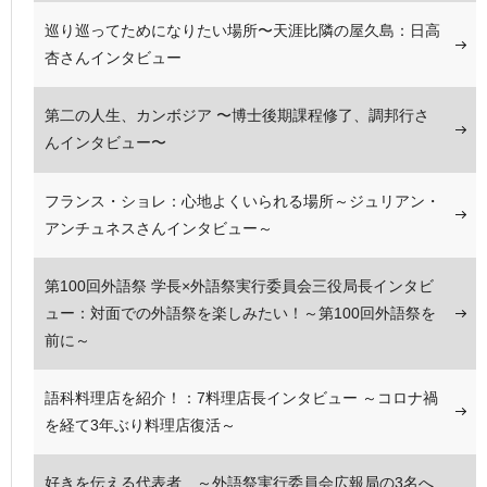
巡り巡ってためになりたい場所〜天涯比隣の屋久島：日高
杏さんインタビュー
第二の人生、カンボジア 〜博士後期課程修了、調邦行さ
んインタビュー〜
フランス・ショレ：心地よくいられる場所～ジュリアン・
アンチュネスさんインタビュー～
第100回外語祭 学長×外語祭実行委員会三役局長インタビ
ュー：対面での外語祭を楽しみたい！～第100回外語祭を
前に～
語科料理店を紹介！：7料理店長インタビュー ～コロナ禍
を経て3年ぶり料理店復活～
好きを伝える代表者 ～外語祭実行委員会広報局の3名へ