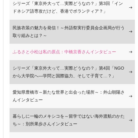
シリーズ「東京外大って…実際どうなの？」第3回「イン
ドネシア語専攻だけど、香港でボランティア？」
民族衣装の魅力を発信！～外語祭実行委員会企画局が行う
取り組みとは？～
ふるさと小松は私の原点：中橋京香さんインタビュー
シリーズ「東京外大って…実際どうなの？」第4回「NGO
から大学院へ―学問と国際協力、そして子育て…？」
愛知県豊橋市～新たな世界と出会った場所～：外山朝陽さ
んインタビュー
暮らしに一輪のメキシコを～留学ではない海外渡航のかた
ち～：別所果歩さんインタビュー