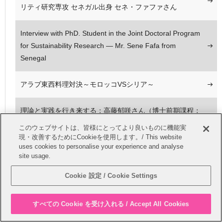
リティ研究専攻 セネガル出身 セネ・ファファさん
Interview with PhD. Student in the Joint Doctoral Program
for Sustainability Research — Mr. Sene Fafa from
Senegal
アラブ東西料理対決～モロッコVSシリア～
理論と実践を行き来する：高藤郁咲さん（博士前期課程：
日本語学/日本語教育研究）インタビュー
このウェブサイトは、皆様にとってより良いものに機能実
現・改善するためにCookieを使用します。/ This website
uses cookies to personalise your experience and analyse
「難民」はアイデンティティではない－－博士後期課程
site usage.
シリア出身 ジアド・アルアフマドさんへのインタビュー
Cookie 設定 / Cookie Settings
“Refugee” is NOT an identity: an interview with a Ph.D.
Candidate from the Doctoral Program in Global Studiesー
すべての Cookie を受け入れる / Accept All Cookies
Ziad Alahmad from Syria