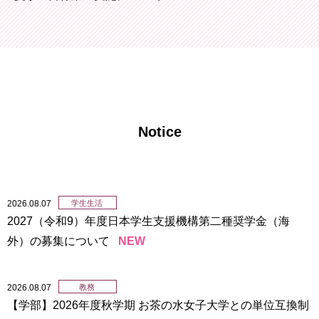
育
者
の
方
研
究
卒
業
社
生
会
の
連
Notice
方
携
一
入
般・
試
地
情
2026.08.07
学生生活
域
報
2027（令和9）年度日本学生支援機構第二種奨学金（海
の
外）の募集について
NEW
方
寄
附
教
を
職
2026.08.07
教務
す
員
【学部】2026年度秋学期 お茶の水女子大学との単位互換制
る
専