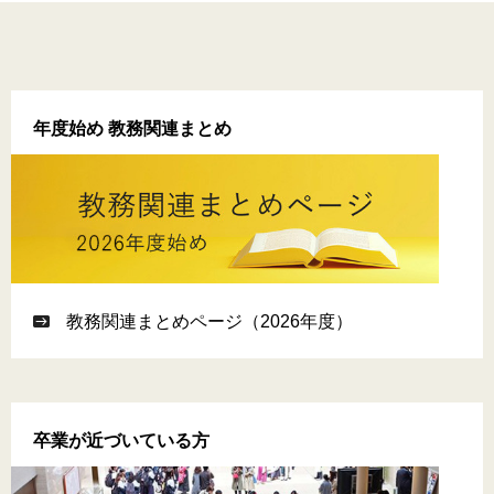
金【緊急採用・応急採 用】等の取扱いについて
2026.08.05
2026.08.04
2026.07.31
2026.05.19
【再掲】成績公開について（春・夏学期）
【図書館からのお知らせ】新しい本が入りました！7月の新
東京グローバル・パスポート（海外留学奨学金）短期コー
【再掲】2026年度学校推薦海外インターンシップ募集につ
NEW
2026.07.21
着図書
ス（春留学）奨学生募集について（2026年7月31日掲載）
いて
府中キャンパス構内の自転車利用登録について
年度始め 教務関連まとめ
2026.08.05
【再掲】【9月卒業・修了予定者対象】成績に関する問い合
2026.07.24
2026.04.27
2026.07.15
2026.08.01
わせ等について
カリフォルニア大学アーバイン校 留学説明会を開催します
2026年度学校推薦海外インターンシップ募集について
熱中症の予防について
NEW
大学院生共同研究室（401室）開室カレンダーを更新しまし
た。
教務関連まとめページ（2026年度）
卒業が近づいている方