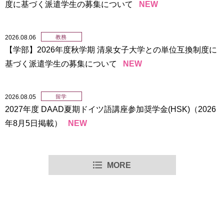
度に基づく派遣学生の募集について
NEW
用
お
問
い
2026.08.06
教務
合
【学部】2026年度秋学期 清泉女子大学との単位互換制度に
わ
基づく派遣学生の募集について
NEW
せ
交
2026.08.05
留学
通
2027年度 DAAD夏期ドイツ語講座参加奨学金(HSK)（2026
ア
年8月5日掲載）
NEW
ク
セ
2026.08.07
2026.08.07
2026.08.05
2026.06.29
2026.08.03
ス
【学部】2026年度秋学期 お茶の水女子大学との単位互換制
2027（令和9）年度日本学生支援機構第二種奨学金（海
2027年度 DAAD夏期ドイツ語講座参加奨学金(HSK)（2026
世界銀行キャリアセミナー／World Bank Career Seminar に
令和8年度 府中市「共創トライアル・学生チャレンジ事
度に基づく派遣学生の募集について
外）の募集について
年8月5日掲載）
ついて
業」 参加グループ募集のお知らせ
NEW
NEW
NEW
MORE
サ
イ
ト
2026.08.06
2026.08.05
2026.08.05
2026.05.22
2026.07.29
マ
【学部】2026年度秋学期 清泉女子大学との単位互換制度に
【再掲】（応募締切：8/17(月)）2026年度秋学期の留学生
2027年度 DAADドイツ留学奨学金（2026年8月5日掲載）
2026年度 日本航空株式会社 客室乗務職 インターンシップ
令和8年熊本地震に係る災害救助法適用地域(熊本県)の 世帯
ッ
プ
基づく派遣学生の募集について
バディ募集を開始しました！
学校推薦コースについて
の学生に対する給付奨学金【家計急変採用】及び貸与奨学
NEW
NEW
NEW