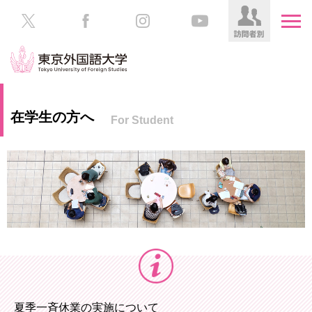
HOME
受
在学生の方へ
For Student
験
生
大
の
学
方
案
内
在
学
学
生
部・
の
大
方
学
院
／
保
教
護
夏季一斉休業の実施について