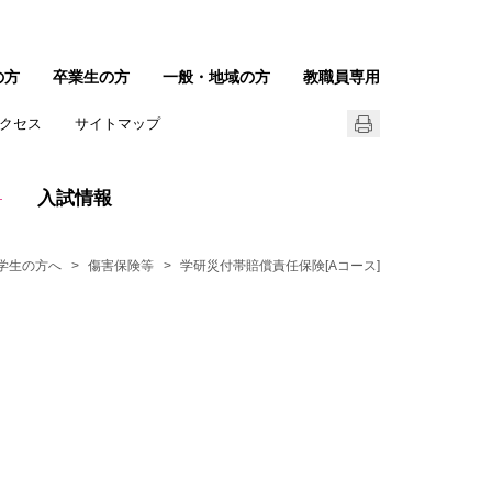
の方
卒業生の方
一般・地域の方
教職員専用
クセス
サイトマップ
入試情報
学生の方へ
傷害保険等
学研災付帯賠償責任保険[Aコース]